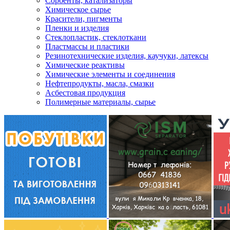
Сорбенты, катализаторы
Химическое сырье
Красители, пигменты
Пленки и изделия
Стеклопластик, стеклоткани
Пластмассы и пластики
Резинотехнические изделия, каучуки, латексы
Химические реактивы
Химические элементы и соединения
Нефтепродукты, масла, смазки
Асбестовая продукция
Полимерные материалы, сырье