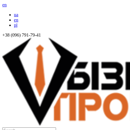
en
ua
en
pl
+38 (096) 791-79-41