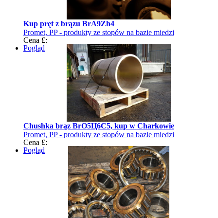
Kup pręt z brązu BrA9Zh4
Promet, PP - produkty ze stopów na bazie miedzi
Cena £:
Pogląd
Chushka brąz BrО5Ц6С5, kup w Charkowie
Promet, PP - produkty ze stopów na bazie miedzi
Cena £:
Pogląd