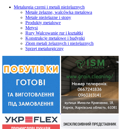
Metalurgia czerni i metali nieżelaznych
Metale żelazne, walcówka metalowa
Metale nieżelazne i stopy
Produkty metalowe
Metysi
Rury Walcowanie rur i kształtki
Konstrukcje metalowe i budynki
Złom metali żelaznych i nieżelaznych
Sprzęt metalurgiczny