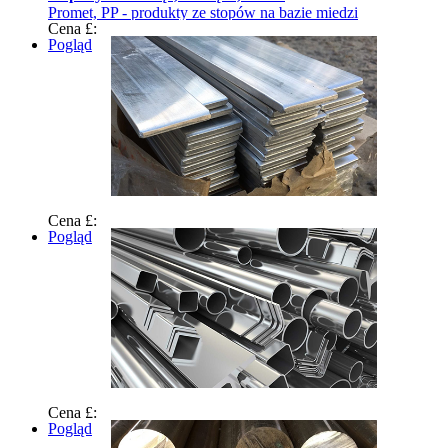
Promet, PP - produkty ze stopów na bazie miedzi
Cena £:
Pogląd
Cena £:
Pogląd
Cena £:
Pogląd