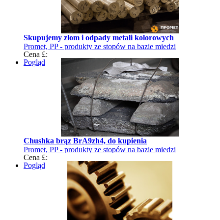
Skupujemy złom i odpady metali kolorowych
Promet, PP - produkty ze stopów na bazie miedzi
Cena £:
Pogląd
Chushka brąz BrA9zh4, do kupienia
Promet, PP - produkty ze stopów na bazie miedzi
Cena £:
Pogląd