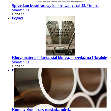
Sprzedam kwadratowy kalibrowany stal 45, Dnipro
Skanter, LLC
Cena £:
Pogląd
Klucz, materiał klucza, stal klucza, sprzedaż na Ukrainie
Skanter, LLC
Cena £:
Pogląd
Kupimy złom brąz, mosiądz, miedź