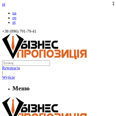
pl
ua
en
pl
+38 (096) 791-79-41
Rejestracja
|
Wyjście
Меню