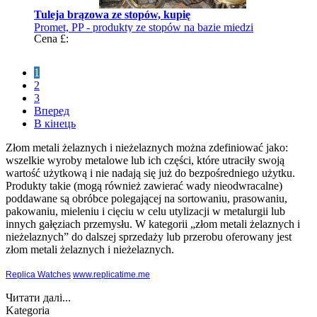
Tuleja brązowa ze stopów, kupię
Promet, PP - produkty ze stopów na bazie miedzi
Cena £:
1
2
3
Вперед
В кінець
Złom metali żelaznych i nieżelaznych można zdefiniować jako:
wszelkie wyroby metalowe lub ich części, które utraciły swoją
wartość użytkową i nie nadają się już do bezpośredniego użytku.
Produkty takie (mogą również zawierać wady nieodwracalne)
poddawane są obróbce polegającej na sortowaniu, prasowaniu,
pakowaniu, mieleniu i cięciu w celu utylizacji w metalurgii lub
innych gałęziach przemysłu. W kategorii „złom metali żelaznych i
nieżelaznych” do dalszej sprzedaży lub przerobu oferowany jest
złom metali żelaznych i nieżelaznych.
Replica Watches
www.replicatime.me
Читати далі...
Kategoria