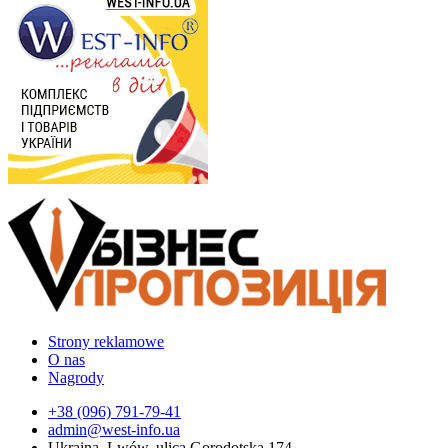
Strony reklamowe
O nas
Nagrody
+38 (096) 791-79-41
admin@west-info.ua
Ukraina, Lwów, ulica Gorodotska 174