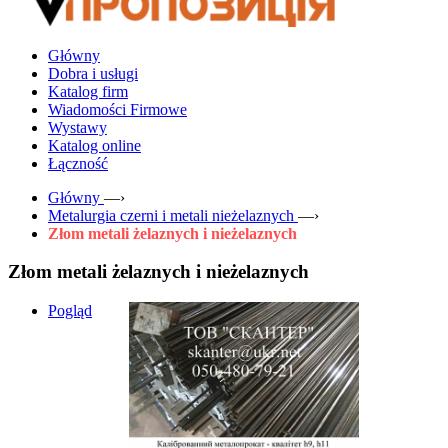
Główny
Dobra i usługi
Katalog firm
Wiadomości Firmowe
Wystawy
Katalog online
Łączność
Główny
—›
Metalurgia czerni i metali nieżelaznych
—›
Złom metali żelaznych i nieżelaznych
Złom metali żelaznych i nieżelaznych
Pogląd