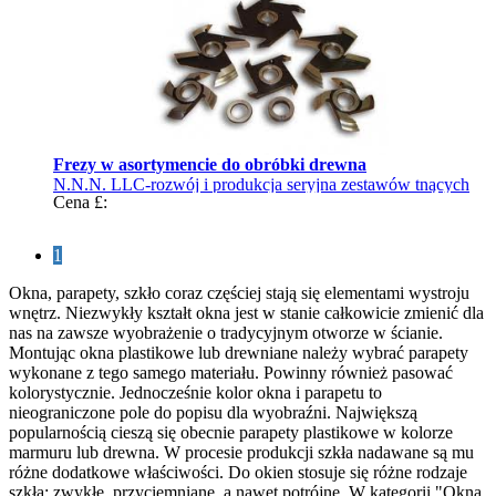
Frezy w asortymencie do obróbki drewna
N.N.N. LLC-rozwój i produkcja seryjna zestawów tnących
Cena £:
1
Okna, parapety, szkło coraz częściej stają się elementami wystroju
wnętrz. Niezwykły kształt okna jest w stanie całkowicie zmienić dla
nas na zawsze wyobrażenie o tradycyjnym otworze w ścianie.
Montując okna plastikowe lub drewniane należy wybrać parapety
wykonane z tego samego materiału. Powinny również pasować
kolorystycznie. Jednocześnie kolor okna i parapetu to
nieograniczone pole do popisu dla wyobraźni. Największą
popularnością cieszą się obecnie parapety plastikowe w kolorze
marmuru lub drewna. W procesie produkcji szkła nadawane są mu
różne dodatkowe właściwości. Do okien stosuje się różne rodzaje
szkła: zwykłe, przyciemniane, a nawet potrójne. W kategorii "Okna,