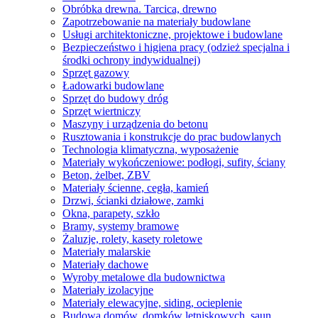
Obróbka drewna. Tarcica, drewno
Zapotrzebowanie na materiały budowlane
Usługi architektoniczne, projektowe i budowlane
Bezpieczeństwo i higiena pracy (odzież specjalna i
środki ochrony indywidualnej)
Sprzęt gazowy
Ładowarki budowlane
Sprzęt do budowy dróg
Sprzęt wiertniczy
Maszyny i urządzenia do betonu
Rusztowania i konstrukcje do prac budowlanych
Technologia klimatyczna, wyposażenie
Materiały wykończeniowe: podłogi, sufity, ściany
Beton, żelbet, ZBV
Materiały ścienne, cegła, kamień
Drzwi, ścianki działowe, zamki
Okna, parapety, szkło
Bramy, systemy bramowe
Żaluzje, rolety, kasety roletowe
Materiały malarskie
Materiały dachowe
Wyroby metalowe dla budownictwa
Materiały izolacyjne
Materiały elewacyjne, siding, ocieplenie
Budowa domów, domków letniskowych, saun,