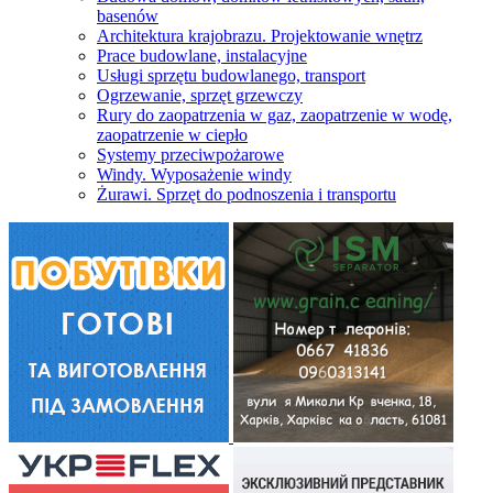
basenów
Architektura krajobrazu. Projektowanie wnętrz
Prace budowlane, instalacyjne
Usługi sprzętu budowlanego, transport
Ogrzewanie, sprzęt grzewczy
Rury do zaopatrzenia w gaz, zaopatrzenie w wodę,
zaopatrzenie w ciepło
Systemy przeciwpożarowe
Windy. Wyposażenie windy
Żurawi. Sprzęt do podnoszenia i transportu