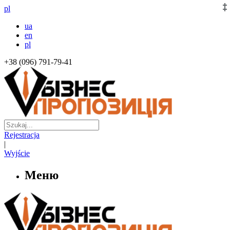
pl
ua
en
pl
+38 (096) 791-79-41
Rejestracja
|
Wyjście
Меню