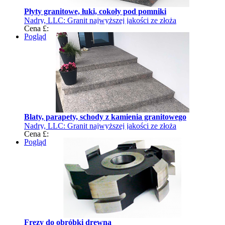
Płyty granitowe, łuki, cokoły pod pomniki
Nadry, LLC: Granit najwyższej jakości ze złoża
Cena £:
Malofedorivskoe
Pogląd
Blaty, parapety, schody z kamienia granitowego
Nadry, LLC: Granit najwyższej jakości ze złoża
Cena £:
Malofedorivskoe
Pogląd
Frezy do obróbki drewna