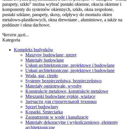
parapety, szkło" można wybrać pustaki okienne, okucia okienne i
komponenty do systemów okiennych, szkło, okna zespolone,
pustaki szklane, parapety, skosy, odpływy do montażu okien
metalowo-plastikowych, okna drewniane , aluminiowe, a także na
poddasze i okna dachowe.
Читати далі...
Kategoria
Kompleks budynków
Maszyny budowlane, sprzęt
Materiały budowlane
Usługi architektoniczne, projektowe i budowlane
Usługi architektoniczne, projektowe i budowlane
Woda, gaz, ciepło
Systemy bezpieczeństwa, bezpieczeństwo
Materiały ogniotrwałe, wyroby
Konstrukcje metalowe, konstrukcje metalowe
Mieszanki budowlane sypkie, wiążące
Запчасти для строительной техники
Sprzęt budowlany
Koparki. Śmieciarka
Zaopatrzenie w wodę i kanalizację
Materiały dekoracyjne i wykończeniowe, elementy
architektoniczne