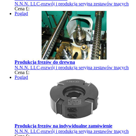
N.N.N. LLC-rozwój i produkcja seryjna zestawów tnących
Cena £:
Pogląd
Produkcja frezów do drewna
N.N.N. LLC-rozwój i produkcja seryjna zestawów tnących
Cena £:
Pogląd
Produkcja frezów na indywidualne zamówienie
N.N.N. LLC-rozwój i produkcja seryjna zestawów tnących