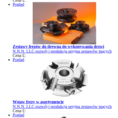
Cena £:
Pogląd
Zestawy frezów do drewna do wykonywania drzwi
N.N.N. LLC-rozwój i produkcja seryjna zestawów tnących
Cena £:
Pogląd
Wstaw frezy w asortymencie
N.N.N. LLC-rozwój i produkcja seryjna zestawów tnących
Cena £:
Pogląd