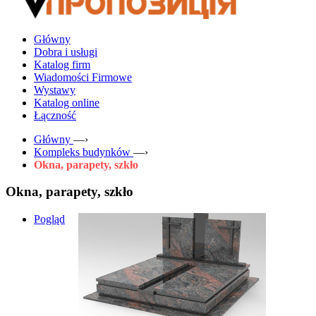
Główny
Dobra i usługi
Katalog firm
Wiadomości Firmowe
Wystawy
Katalog online
Łączność
Główny
—›
Kompleks budynków
—›
Okna, parapety, szkło
Okna, parapety, szkło
Pogląd