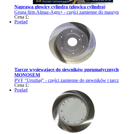
Naprawa głowicy cylindra (głowica cylindra)
Grupa firm Almaz-Agro+ - części zamienne do maszyn
Cena £:
rolniczych
Pogląd
Tarcze wysiewające do siewników pneumatycznych
MONOSEM
PVF "Urozhaj" - części zamienne do siewników i tarcz
Cena £:
wysiewających
Pogląd