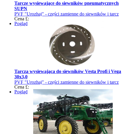
Tarcze wysiewające do siewników pneumatycznych
SUPN
PVF "Urozhaj" - części zamienne do siewników i tarcz
Cena £:
wysiewających
Pogląd
Tarcza wysiewająca do siewników Vesta Profi i Vega
30x3,0
PVF "Urozhaj" - części zamienne do siewników i tarcz
Cena £:
wysiewających
Pogląd