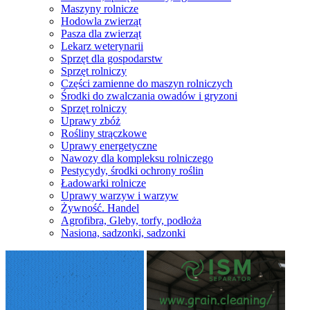
Maszyny rolnicze
Hodowla zwierząt
Pasza dla zwierząt
Lekarz weterynarii
Sprzęt dla gospodarstw
Sprzęt rolniczy
Części zamienne do maszyn rolniczych
Środki do zwalczania owadów i gryzoni
Sprzęt rolniczy
Uprawy zbóż
Rośliny strączkowe
Uprawy energetyczne
Nawozy dla kompleksu rolniczego
Pestycydy, środki ochrony roślin
Ładowarki rolnicze
Uprawy warzyw i warzyw
Żywność. Handel
Agrofibra, Gleby, torfy, podłoża
Nasiona, sadzonki, sadzonki