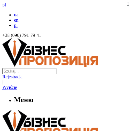
pl
ua
en
pl
+38 (096) 791-79-41
Rejestracja
|
Wyjście
Меню