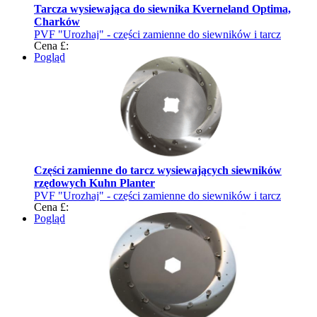
Tarcza wysiewająca do siewnika Kverneland Optima,
Charków
PVF "Urozhaj" - części zamienne do siewników i tarcz
Cena £:
wysiewających
Pogląd
Części zamienne do tarcz wysiewających siewników
rzędowych Kuhn Planter
PVF "Urozhaj" - części zamienne do siewników i tarcz
Cena £:
wysiewających
Pogląd