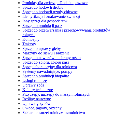
Produkty dla zwierząt. Dodatki paszowe
Sprzęt do hodowli drobiu
Sprzęt do hodowli trzody chlewnej
Identyfikacja i znakowanie zwierząt
Inny sprzęt dla gospodarstw
Sprzęt do produkcji pasz
Sprzęt do przetwarzania i przechowywania produktów
rolnych
Kombajny
Traktory
Sprzęt do uprawy gleby
Maszyny do siewu i sadzenia
Sprzęt do nawozów i ochrony roślin
Sprzęt do zbioru, zbioru pasz
Sprzęt laboratoryjny dla rolnictwa
Systemy nawadniające, pompy
Sprzęt do produkcji biopaliw
Usługi rolnicze
Uprawy zbóż
Kultury techniczne
Przyczepy, naczepy do maszyn rolniczych
Rośliny pastewne
Uprawa grzybów
Owoce, jagody, orzechy
Szklarnie, sprzęt rolniczy, ogrodnictwo