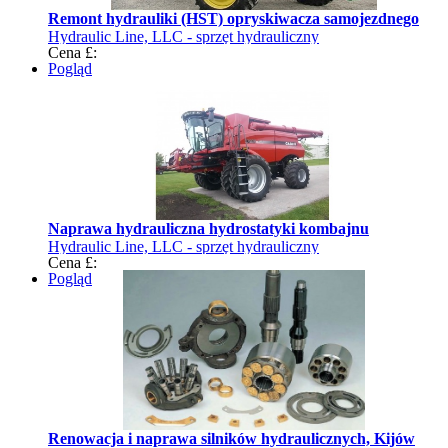
Remont hydrauliki (HST) opryskiwacza samojezdnego
Hydraulic Line, LLC - sprzęt hydrauliczny
Cena £:
Pogląd
Naprawa hydrauliczna hydrostatyki kombajnu
Hydraulic Line, LLC - sprzęt hydrauliczny
Cena £:
Pogląd
Renowacja i naprawa silników hydraulicznych, Kijów