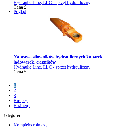
Hydraulic Line, LLC - sprzęt hydrauliczny
Cena £:
Pogląd
Naprawa siłowników hydraulicznych koparek,
ładowarek, ciągników
Hydraulic Line, LLC - sprzęt hydrauliczny
Cena £:
1
2
3
Вперед
В кінець
Kategoria
Kompleks rolniczy