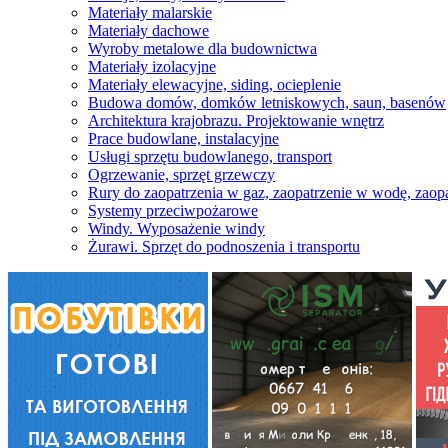
Materiały malarskie
Materiały dachowe
Wyroby metalowe dla budownictwa
Materiały izolacyjne
Materiały elewacyjne, siding, ocieplenie
Budowa domów, domków letniskowych, saun, basenów
Architektura krajobrazu. Projektowanie wnętrz
Prace budowlane, instalacyjne
Usługi sprzętu budowlanego, transport
Ogrzewanie, sprzęt grzewczy
Rury do zaopatrzenia w gaz, zaopatrzenie w wodę, zaopa
Systemy przeciwpożarowe
Windy. Wyposażenie windy
Żurawi. Sprzęt do podnoszenia i transportu