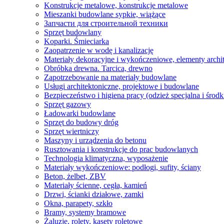
Konstrukcje metalowe, konstrukcje metalowe
Mieszanki budowlane sypkie, wiążące
Запчасти для строительной техники
Sprzęt budowlany
Koparki. Śmieciarka
Zaopatrzenie w wodę i kanalizację
Materiały dekoracyjne i wykończeniowe, elementy archi
Obróbka drewna. Tarcica, drewno
Zapotrzebowanie na materiały budowlane
Usługi architektoniczne, projektowe i budowlane
Bezpieczeństwo i higiena pracy (odzież specjalna i środ
Sprzęt gazowy
Ładowarki budowlane
Sprzęt do budowy dróg
Sprzęt wiertniczy
Maszyny i urządzenia do betonu
Rusztowania i konstrukcje do prac budowlanych
Technologia klimatyczna, wyposażenie
Materiały wykończeniowe: podłogi, sufity, ściany
Beton, żelbet, ZBV
Materiały ścienne, cegła, kamień
Drzwi, ścianki działowe, zamki
Okna, parapety, szkło
Bramy, systemy bramowe
Żaluzje, rolety, kasety roletowe