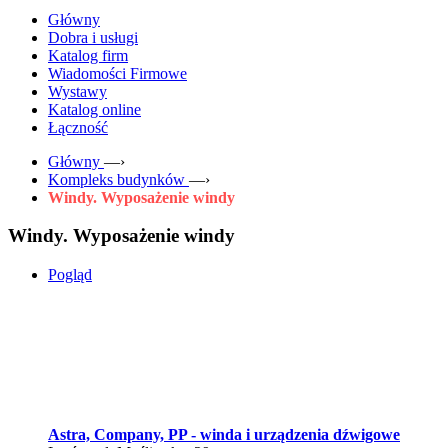
Główny
Dobra i usługi
Katalog firm
Wiadomości Firmowe
Wystawy
Katalog online
Łączność
Główny
—›
Kompleks budynków
—›
Windy. Wyposażenie windy
Windy. Wyposażenie windy
Pogląd
Astra, Company, PP - winda i urządzenia dźwigowe