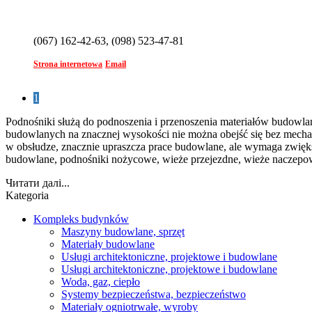
(067) 162-42-63, (098) 523-47-81
Strona internetowa
Email
1
Podnośniki służą do podnoszenia i przenoszenia materiałów budowl
budowlanych na znacznej wysokości nie można obejść się bez mech
w obsłudze, znacznie upraszcza prace budowlane, ale wymaga zwięk
budowlane, podnośniki nożycowe, wieże przejezdne, wieże naczepow
Читати далі...
Kategoria
Kompleks budynków
Maszyny budowlane, sprzęt
Materiały budowlane
Usługi architektoniczne, projektowe i budowlane
Usługi architektoniczne, projektowe i budowlane
Woda, gaz, ciepło
Systemy bezpieczeństwa, bezpieczeństwo
Materiały ogniotrwałe, wyroby