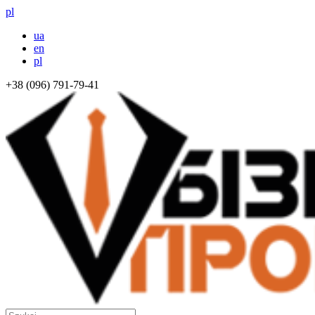
pl
ua
en
pl
+38 (096) 791-79-41