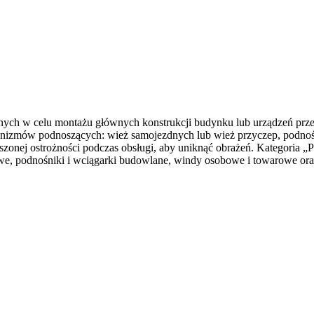
anych w celu montażu głównych konstrukcji budynku lub urządzeń prz
anizmów podnoszących: wież samojezdnych lub wież przyczep, podnośn
szonej ostrożności podczas obsługi, aby uniknąć obrażeń. Kategoria 
e, podnośniki i wciągarki budowlane, windy osobowe i towarowe oraz