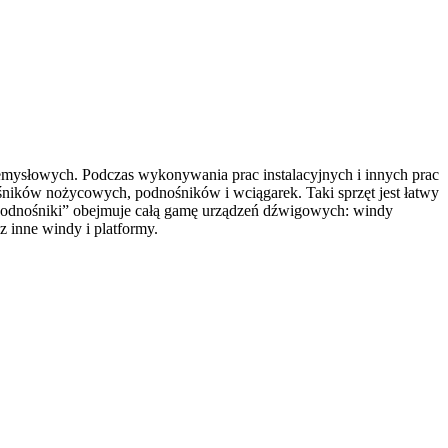
emysłowych. Podczas wykonywania prac instalacyjnych i innych prac
ików nożycowych, podnośników i wciągarek. Taki sprzęt jest łatwy
„Podnośniki” obejmuje całą gamę urządzeń dźwigowych: windy
 inne windy i platformy.