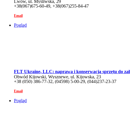
Lwów, ul. Myśliwska, 29
+38(067)675-60-49, +38(067)255-84-47
Email
Pogląd
FLT Ukraine, LLC: naprawa i konserwacja sprzętu do za
Obwód Kijowski, Wysznewe, ul. Kijowska, 23
+38 (050) 386-77-32, (04598) 5-00-29, (044)237-23-37
Email
Pogląd