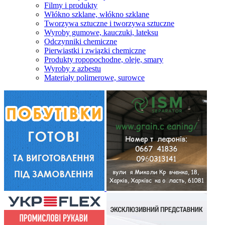
Filmy i produkty
Włókno szklane, włókno szklane
Tworzywa sztuczne i tworzywa sztuczne
Wyroby gumowe, kauczuki, lateksu
Odczynniki chemiczne
Pierwiastki i związki chemiczne
Produkty ropopochodne, oleje, smary
Wyroby z azbestu
Materiały polimerowe, surowce