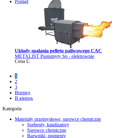
Pogląd
Układy spalania pelletu paliwowego CAC
METALIST Pustomyty Sp - elektrownie
Cena £:
1
2
3
Вперед
В кінець
Kategoria
Materiały przemysłowe, surowce chemiczne
Sorbenty, katalizatory
Surowce chemiczne
Barwniki, pigmenty