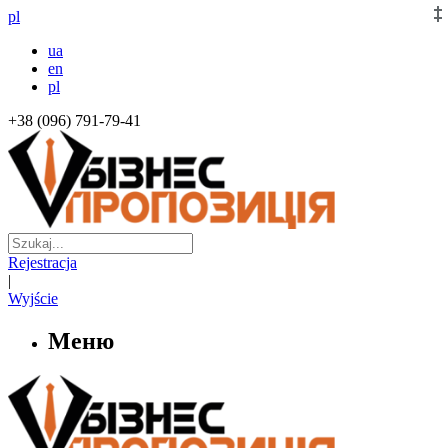
pl
ua
en
pl
+38 (096) 791-79-41
Rejestracja
|
Wyjście
Меню