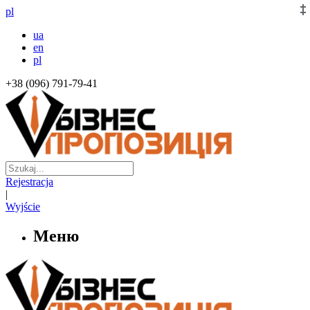
pl
ua
en
pl
+38 (096) 791-79-41
Rejestracja
|
Wyjście
Меню