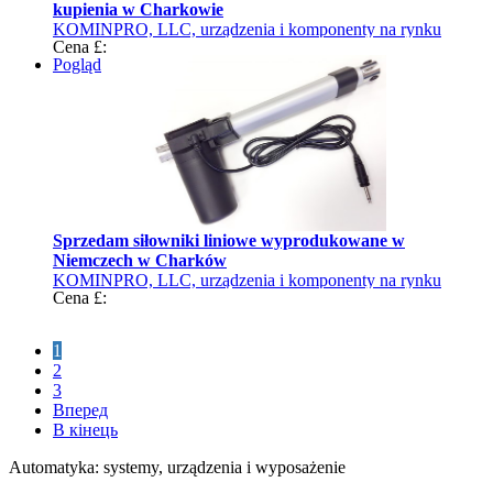
kupienia w Charkowie
KOMINPRO, LLC, urządzenia i komponenty na rynku
Cena £:
przemysłowym Ukrainy
Pogląd
Sprzedam siłowniki liniowe wyprodukowane w
Niemczech w Charków
KOMINPRO, LLC, urządzenia i komponenty na rynku
Cena £:
przemysłowym Ukrainy
1
2
3
Вперед
В кінець
Automatyka: systemy, urządzenia i wyposażenie