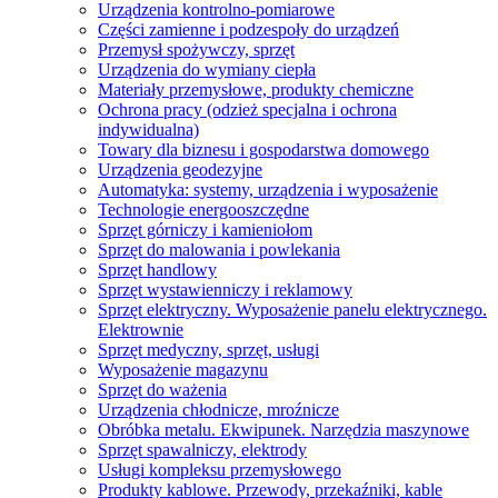
Urządzenia kontrolno-pomiarowe
Części zamienne i podzespoły do ​​urządzeń
Przemysł spożywczy, sprzęt
Urządzenia do wymiany ciepła
Materiały przemysłowe, produkty chemiczne
Ochrona pracy (odzież specjalna i ochrona
indywidualna)
Towary dla biznesu i gospodarstwa domowego
Urządzenia geodezyjne
Automatyka: systemy, urządzenia i wyposażenie
Technologie energooszczędne
Sprzęt górniczy i kamieniołom
Sprzęt do malowania i powlekania
Sprzęt handlowy
Sprzęt wystawienniczy i reklamowy
Sprzęt elektryczny. Wyposażenie panelu elektrycznego.
Elektrownie
Sprzęt medyczny, sprzęt, usługi
Wyposażenie magazynu
Sprzęt do ważenia
Urządzenia chłodnicze, mroźnicze
Obróbka metalu. Ekwipunek. Narzędzia maszynowe
Sprzęt spawalniczy, elektrody
Usługi kompleksu przemysłowego
Produkty kablowe. Przewody, przekaźniki, kable