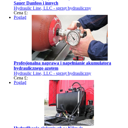
Sauer Danfoss i innych
Hydraulic Line, LLC - sprzęt hydrauliczny
Cena £:
Pogląd
Profesjonalna naprawa i napełnianie akumulatora
hydraulicznego azotem
Hydraulic Line, LLC - sprzęt hydrauliczny
Cena £:
Pogląd