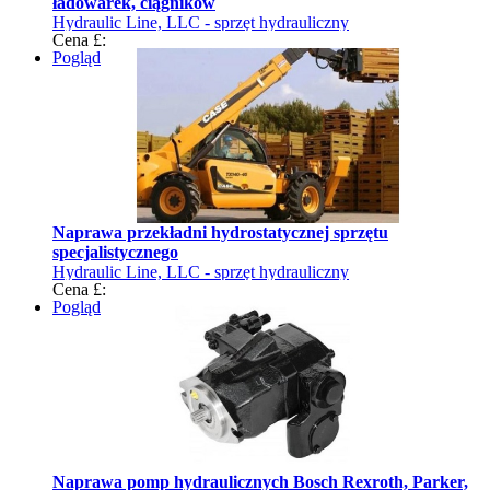
ładowarek, ciągników
Hydraulic Line, LLC - sprzęt hydrauliczny
Cena £:
Pogląd
Naprawa przekładni hydrostatycznej sprzętu
specjalistycznego
Hydraulic Line, LLC - sprzęt hydrauliczny
Cena £:
Pogląd
Naprawa pomp hydraulicznych Bosch Rexroth, Parker,