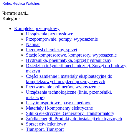
Rolex Replica Watches
Читати далі...
Kategoria
Kompleks przemysłowy
Urządzenia przemysłowe
Przepompownie, pompy, wyposażenie
Namiar
Przemysł chemiczny, sprzęt
Stacje kompresorowe, kompresory, wyposażenie
Hydraulika, pneumatyka. Sprzęt hydrauliczny
Dziedzina inżynierii mechanicznej. Sprzęt do budowy
maszyn
Części zamienne i materiały eksploatacyjne do
kompleksowych urządzeń przemysłowych
Przetwarzanie polimerów, wyposażenie
Urządzenia technologiczne (linie, przenośniki,
instalacje)
Pasy transportowe, pasy napędowe
Materiały i komponenty elektryczne
Silniki elektryczne. Generatory. Transformatory
Źródła energii. Produkty do instalacji elektrycznych
Sprzęt oświetleniowy
Transport. Transport