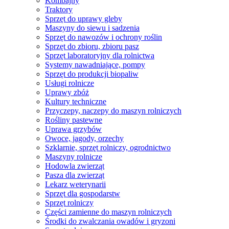
Kombajny
Traktory
Sprzęt do uprawy gleby
Maszyny do siewu i sadzenia
Sprzęt do nawozów i ochrony roślin
Sprzęt do zbioru, zbioru pasz
Sprzęt laboratoryjny dla rolnictwa
Systemy nawadniające, pompy
Sprzęt do produkcji biopaliw
Usługi rolnicze
Uprawy zbóż
Kultury techniczne
Przyczepy, naczepy do maszyn rolniczych
Rośliny pastewne
Uprawa grzybów
Owoce, jagody, orzechy
Szklarnie, sprzęt rolniczy, ogrodnictwo
Maszyny rolnicze
Hodowla zwierząt
Pasza dla zwierząt
Lekarz weterynarii
Sprzęt dla gospodarstw
Sprzęt rolniczy
Części zamienne do maszyn rolniczych
Środki do zwalczania owadów i gryzoni