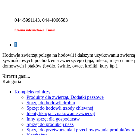
044-5991143, 044-4066583
Strona internetowa
Email
1
Hodowla zwierząt polega na hodowli i dalszym użytkowaniu zwierząt
żywnościowych pochodzenia zwierzęcego (jaja, mleko, mięso i inne p
domowych i ptaków (bydło, świnie, owce, króliki, kury itp.).
Читати далі...
Kategoria
Kompleks rolniczy
Produkty dla zwierząt. Dodatki paszowe
Sprzęt do hodowli drobiu
Sprzęt do hodowli trzody chlewnej
Identyfikacja i znakowanie zwierząt
Inny sprzęt dla gospodarstw
Sprzęt do produkcji pasz
Sprzęt do przetwarzania i przechowywania produktów r