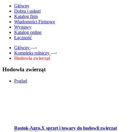
Główny
Dobra i usługi
Katalog firm
Wiadomości Firmowe
Wystawy
Katalog online
Łączność
Główny
—›
Kompleks rolniczy
—›
Hodowla zwierząt
Hodowla zwierząt
Pogląd
Rostok-Agro.Х sprzęt i towary do hodowli zwierząt