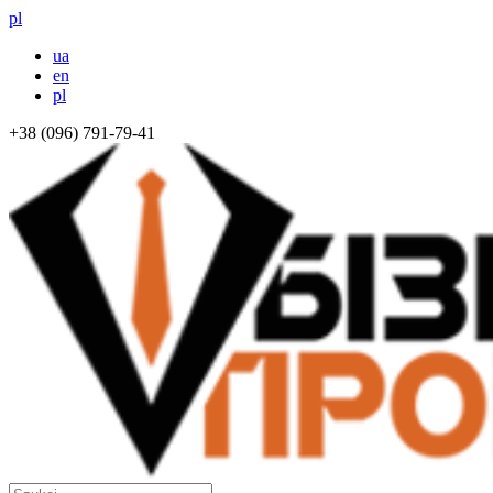
pl
ua
en
pl
+38 (096) 791-79-41