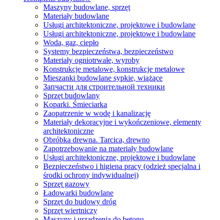
Maszyny budowlane, sprzęt
Materiały budowlane
Usługi architektoniczne, projektowe i budowlane
Usługi architektoniczne, projektowe i budowlane
Woda, gaz, ciepło
Systemy bezpieczeństwa, bezpieczeństwo
Materiały ogniotrwałe, wyroby
Konstrukcje metalowe, konstrukcje metalowe
Mieszanki budowlane sypkie, wiążące
Запчасти для строительной техники
Sprzęt budowlany
Koparki. Śmieciarka
Zaopatrzenie w wodę i kanalizację
Materiały dekoracyjne i wykończeniowe, elementy
architektoniczne
Obróbka drewna. Tarcica, drewno
Zapotrzebowanie na materiały budowlane
Usługi architektoniczne, projektowe i budowlane
Bezpieczeństwo i higiena pracy (odzież specjalna i
środki ochrony indywidualnej)
Sprzęt gazowy
Ładowarki budowlane
Sprzęt do budowy dróg
Sprzęt wiertniczy
Maszyny i urządzenia do betonu