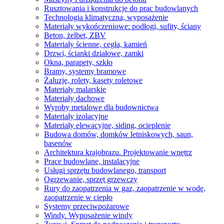
Rusztowania i konstrukcje do prac budowlanych
Technologia klimatyczna, wyposażenie
Materiały wykończeniowe: podłogi, sufity, ściany
Beton, żelbet, ZBV
Materiały ścienne, cegła, kamień
Drzwi, ścianki działowe, zamki
Okna, parapety, szkło
Bramy, systemy bramowe
Żaluzje, rolety, kasety roletowe
Materiały malarskie
Materiały dachowe
Wyroby metalowe dla budownictwa
Materiały izolacyjne
Materiały elewacyjne, siding, ocieplenie
Budowa domów, domków letniskowych, saun,
basenów
Architektura krajobrazu. Projektowanie wnętrz
Prace budowlane, instalacyjne
Usługi sprzętu budowlanego, transport
Ogrzewanie, sprzęt grzewczy
Rury do zaopatrzenia w gaz, zaopatrzenie w wodę,
zaopatrzenie w ciepło
Systemy przeciwpożarowe
Windy. Wyposażenie windy