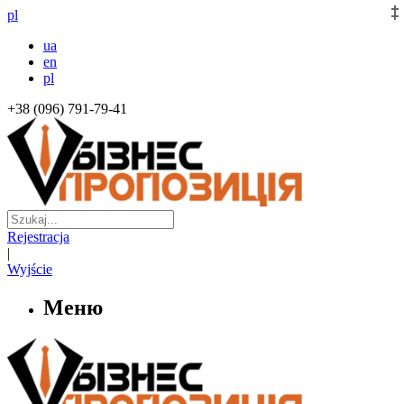
pl
ua
en
pl
+38 (096) 791-79-41
Rejestracja
|
Wyjście
Меню