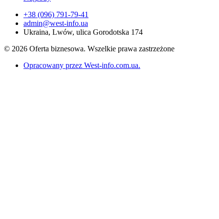
+38 (096) 791-79-41
admin@west-info.ua
Ukraina, Lwów, ulica Gorodotska 174
© 2026 Oferta biznesowa. Wszelkie prawa zastrzeżone
Opracowany przez West-info.com.ua
.