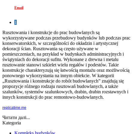
Email
1
Rusztowania i konstrukcje do prac budowlanych są
wykorzystywane podczas przebudowy budynków lub podczas prac
konserwatorskich, w szczególności do okładzin i artystycznej
dekoracji ścian. Rusztowania są często używane w
pomieszczeniach, na przykład w budynkach administracyjnych i
świątyniach do dekoracji sufitu. Wykonane z drewna i metalu
rusztowanie stanowi szkielet wielu regałów i podestów. Takie
konstrukcje charakteryzują się łatwością montażu oraz możliwością
ponownego wykorzystania na innym obiekcie. W kategorii
„Rusztowania i konstrukcje do robót budowlanych” znajdują się
propozycje różnego rodzaju rusztowań budowlanych, a także
szalunków, systemów szalunkowych, drabin, drabin rozstawnych i
innych konstrukcji do prac remontowo-budowlanych.
replicatime.me
Читати далі...
Kategoria
Kompleks budynków