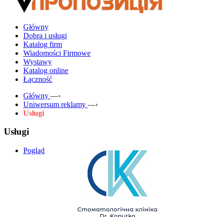
Główny
Dobra i usługi
Katalog firm
Wiadomości Firmowe
Wystawy
Katalog online
Łączność
Główny
—›
Uniwersum reklamy
—›
Usługi
Usługi
Pogląd