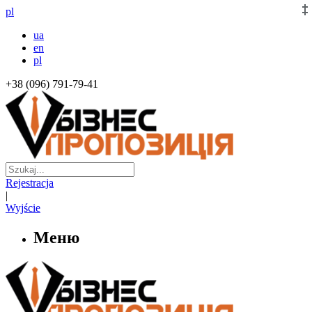
pl
ua
en
pl
+38 (096) 791-79-41
Rejestracja
|
Wyjście
Меню