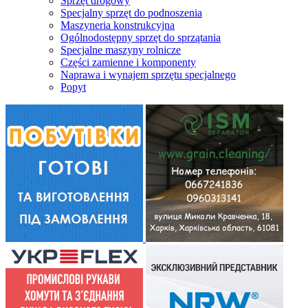
Sprzęt drogowy
Specjalny sprzęt do podnoszenia
Maszyneria konstrukcyjna
Ogólnodostępny sprzęt do sprzątania
Specjalne maszyny rolnicze
Części zamienne i komponenty
Naprawa i wynajem sprzętu specjalnego
Popyt