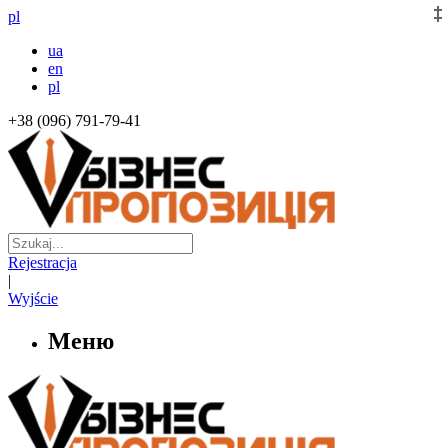
pl
ua
en
pl
+38 (096) 791-79-41
Rejestracja
|
Wyjście
Меню