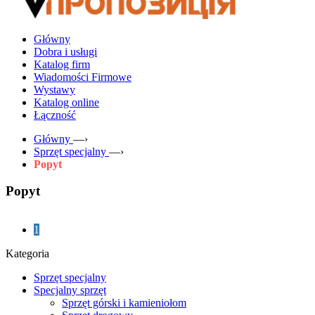
Główny
Dobra i usługi
Katalog firm
Wiadomości Firmowe
Wystawy
Katalog online
Łączność
Główny
—›
Sprzęt specjalny
—›
Popyt
Popyt
1
Kategoria
Sprzęt specjalny
Specjalny sprzęt
Sprzęt górski i kamieniołom