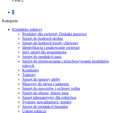
Cena £:
1
Kategoria
Kompleks rolniczy
Produkty dla zwierząt. Dodatki paszowe
Sprzęt do hodowli drobiu
Sprzęt do hodowli trzody chlewnej
Identyfikacja i znakowanie zwierząt
Inny sprzęt dla gospodarstw
Sprzęt do produkcji pasz
Sprzęt do przetwarzania i przechowywania produktów
rolnych
Kombajny
Traktory
Sprzęt do uprawy gleby
Maszyny do siewu i sadzenia
Sprzęt do nawozów i ochrony roślin
Sprzęt do zbioru, zbioru pasz
Sprzęt laboratoryjny dla rolnictwa
Systemy nawadniające, pompy
Sprzęt do produkcji biopaliw
Usługi rolnicze