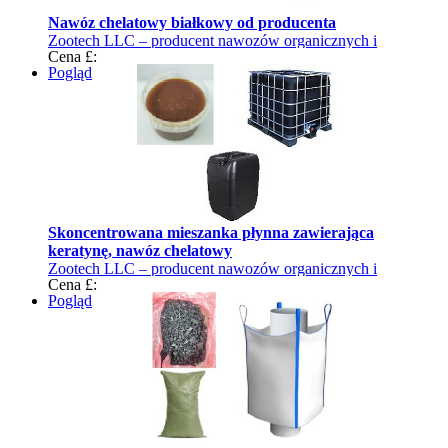
Nawóz chelatowy białkowy od producenta
Zootech LLC – producent nawozów organicznych i
Cena £:
ekologicznej żywności dla zwierząt
Pogląd
Skoncentrowana mieszanka płynna zawierająca
keratynę, nawóz chelatowy
Zootech LLC – producent nawozów organicznych i
Cena £:
ekologicznej żywności dla zwierząt
Pogląd