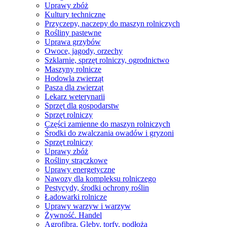
Uprawy zbóż
Kultury techniczne
Przyczepy, naczepy do maszyn rolniczych
Rośliny pastewne
Uprawa grzybów
Owoce, jagody, orzechy
Szklarnie, sprzęt rolniczy, ogrodnictwo
Maszyny rolnicze
Hodowla zwierząt
Pasza dla zwierząt
Lekarz weterynarii
Sprzęt dla gospodarstw
Sprzęt rolniczy
Części zamienne do maszyn rolniczych
Środki do zwalczania owadów i gryzoni
Sprzęt rolniczy
Uprawy zbóż
Rośliny strączkowe
Uprawy energetyczne
Nawozy dla kompleksu rolniczego
Pestycydy, środki ochrony roślin
Ładowarki rolnicze
Uprawy warzyw i warzyw
Żywność. Handel
Agrofibra, Gleby, torfy, podłoża