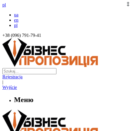
pl
ua
en
pl
+38 (096) 791-79-41
Rejestracja
|
Wyjście
Меню