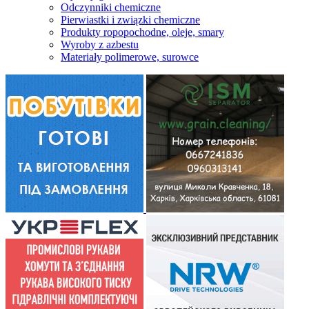
Odczynniki chemiczne
Pierwiastki i związki chemiczne
Produkty ropopochodne, oleje, smary
Wyroby z azbestu
Materiały polimerowe, surowce