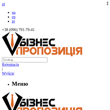
pl
ua
en
pl
+38 (096) 791-79-41
Rejestracja
|
Wyjście
Меню