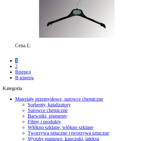
Cena £:
1
2
Вперед
В кінець
Kategoria
Materiały przemysłowe, surowce chemiczne
Sorbenty, katalizatory
Surowce chemiczne
Barwniki, pigmenty
Filmy i produkty
Włókno szklane, włókno szklane
Tworzywa sztuczne i tworzywa sztuczne
Wyroby gumowe, kauczuki, lateksu