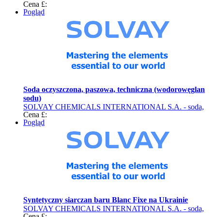
Cena £:
Pogląd
Soda oczyszczona, paszowa, techniczna (wodorowęglan
sodu)
SOLVAY CHEMICALS INTERNATIONAL S.A. - soda,
Cena £:
siarczan baru (produkty chemiczne)
Pogląd
Syntetyczny siarczan baru Blanc Fixe na Ukrainie
SOLVAY CHEMICALS INTERNATIONAL S.A. - soda,
Cena £: