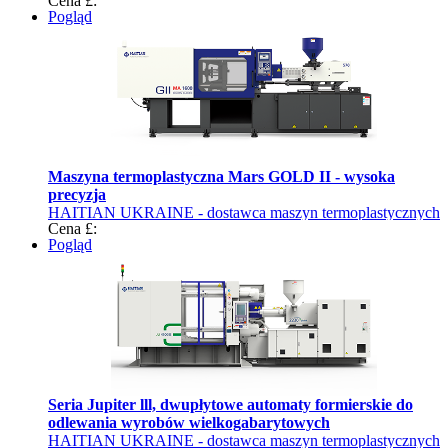
Cena £:
Pogląd
Maszyna termoplastyczna Mars GOLD II - wysoka
precyzja
HAITIAN UKRAINE - dostawca maszyn termoplastycznych
Cena £:
Pogląd
Seria Jupiter lll, dwupłytowe automaty formierskie do
odlewania wyrobów wielkogabarytowych
HAITIAN UKRAINE - dostawca maszyn termoplastycznych