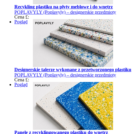
Recykling plastiku na płyty meblowe i do wnętrz
POPLAVYLY (Poplavyly) – designerskie przedmioty
Cena £:
wykonane z recyklingowanego plastiku
Pogląd
Designerskie talerze wykonane z przetworzonego plastiku
POPLAVYLY (Poplavyly) – designerskie przedmioty
Cena £:
wykonane z recyklingowanego plastiku
Pogląd
Panele z recyklingowanego plastiku do wnętrz