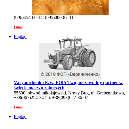
(096)454-60-34, (095)000-87-11
Email
Pogląd
Varyanichenko E.V., FOP: Twój niezawodny partner w
świecie maszyn rolniczych
55600, obwód mikołajowski, Nowy Bug, ul. Grebennikowa,
+38(067)254-34-56, +38(093)627-86-07
6/7
Email
Pogląd