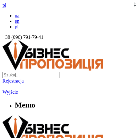
pl
ua
en
pl
+38 (096) 791-79-41
Rejestracja
|
Wyjście
Меню