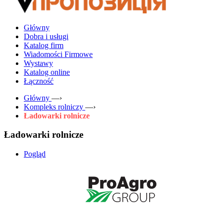
Główny
Dobra i usługi
Katalog firm
Wiadomości Firmowe
Wystawy
Katalog online
Łączność
Główny
—›
Kompleks rolniczy
—›
Ładowarki rolnicze
Ładowarki rolnicze
Pogląd