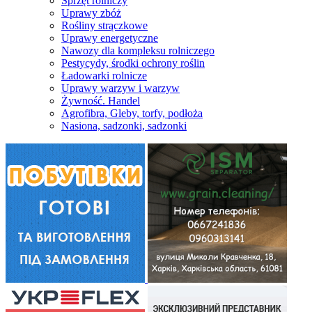
Sprzęt rolniczy
Uprawy zbóż
Rośliny strączkowe
Uprawy energetyczne
Nawozy dla kompleksu rolniczego
Pestycydy, środki ochrony roślin
Ładowarki rolnicze
Uprawy warzyw i warzyw
Żywność. Handel
Agrofibra, Gleby, torfy, podłoża
Nasiona, sadzonki, sadzonki