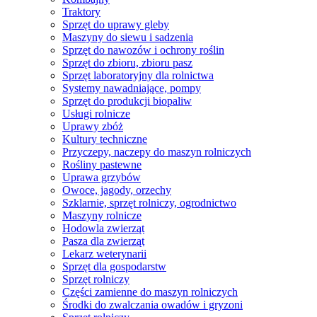
Traktory
Sprzęt do uprawy gleby
Maszyny do siewu i sadzenia
Sprzęt do nawozów i ochrony roślin
Sprzęt do zbioru, zbioru pasz
Sprzęt laboratoryjny dla rolnictwa
Systemy nawadniające, pompy
Sprzęt do produkcji biopaliw
Usługi rolnicze
Uprawy zbóż
Kultury techniczne
Przyczepy, naczepy do maszyn rolniczych
Rośliny pastewne
Uprawa grzybów
Owoce, jagody, orzechy
Szklarnie, sprzęt rolniczy, ogrodnictwo
Maszyny rolnicze
Hodowla zwierząt
Pasza dla zwierząt
Lekarz weterynarii
Sprzęt dla gospodarstw
Sprzęt rolniczy
Części zamienne do maszyn rolniczych
Środki do zwalczania owadów i gryzoni