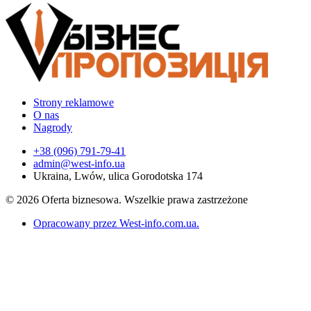
Strony reklamowe
O nas
Nagrody
+38 (096) 791-79-41
admin@west-info.ua
Ukraina, Lwów, ulica Gorodotska 174
© 2026 Oferta biznesowa. Wszelkie prawa zastrzeżone
Opracowany przez West-info.com.ua
.