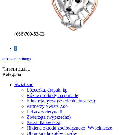
(066)709-53-03
1
replica handbags
Читати далі...
Kategoria
Świat zoo
Łóżeczka, drapaki itp
Różne produkty na pintaile
Edukacja psów (szkolenie, treserzy)
Partnerzy Świata Zoo
Lekarz weterynarii
Zwierzęta (wyprzedaż)
Pasza dla zwierząt
Higiena ogrodu zoologicznego. Wypełniacze
Ubranka dla kotów i psów