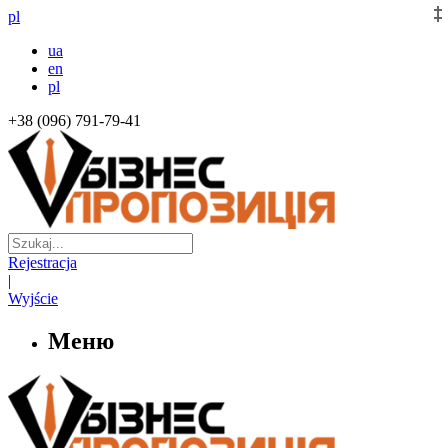
pl
ua
en
pl
+38 (096) 791-79-41
Rejestracja
|
Wyjście
Меню