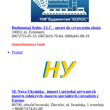
Budmontaż Kołos, LLC - sprzęt do czyszczenia zboża
10003, m. Żytomierz
(067)753-45-33, (067)410-76-84, (068)441-88-19
Strona internetowa
Email
Pogląd
SE Nova Ukrainka - import i sprzedaż używanych
maszyn rolniczych, maszyn specjalnych i urządzeń z
Europy
80700, obwód lwowski, Złoczów, ul. Iwasiuka, 1 września
+38(067)374-61-69