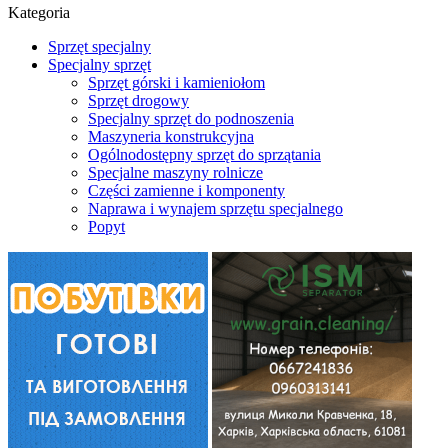
Kategoria
Sprzęt specjalny
Specjalny sprzęt
Sprzęt górski i kamieniołom
Sprzęt drogowy
Specjalny sprzęt do podnoszenia
Maszyneria konstrukcyjna
Ogólnodostępny sprzęt do sprzątania
Specjalne maszyny rolnicze
Części zamienne i komponenty
Naprawa i wynajem sprzętu specjalnego
Popyt