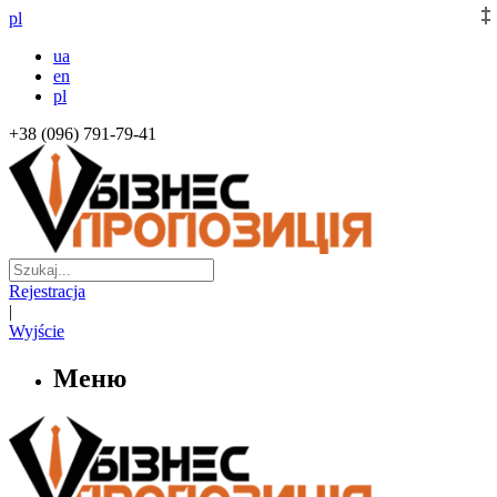
pl
ua
en
pl
+38 (096) 791-79-41
Rejestracja
|
Wyjście
Меню