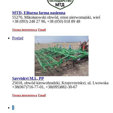
MTD, Elitarna farma nasienna
55270, Mikołajowski obwód, rejon pierwomajski, wieś
+38 (093) 248 27 96, +38 (050) 018 89 48
Romanowa Bałka
Strona internetowa
Email
Pogląd
Savytskyi M.I., PP
25018, obwód kirowohradzki, Kropyvnytskyi, ul. Lwowska
+38(067)716-77-01, +38(095)882-30-67
22 G
Strona internetowa
Email
1