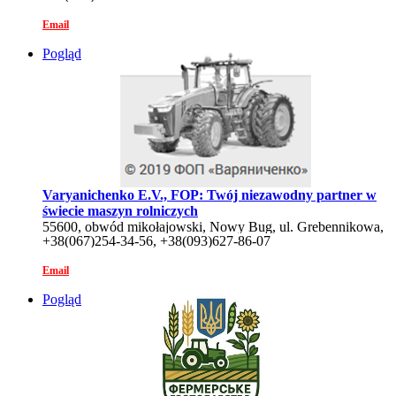
Email
Pogląd
Varyanichenko E.V., FOP: Twój niezawodny partner w
świecie maszyn rolniczych
55600, obwód mikołajowski, Nowy Bug, ul. Grebennikowa,
+38(067)254-34-56, +38(093)627-86-07
6/7
Email
Pogląd