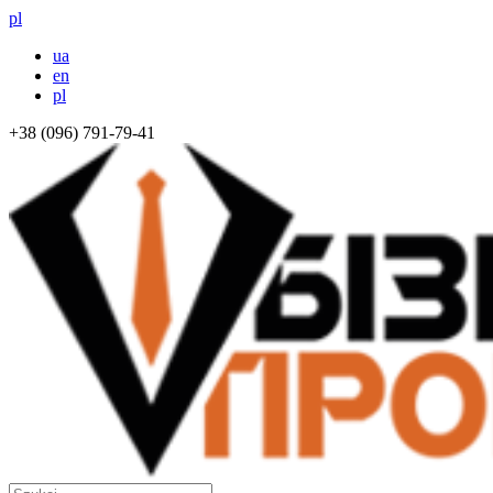
pl
ua
en
pl
+38 (096) 791-79-41