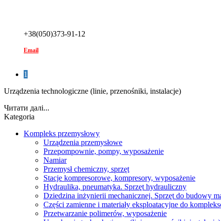
+38(050)373-91-12
Email
1
Urządzenia technologiczne (linie, przenośniki, instalacje)
Читати далі...
Kategoria
Kompleks przemysłowy
Urządzenia przemysłowe
Przepompownie, pompy, wyposażenie
Namiar
Przemysł chemiczny, sprzęt
Stacje kompresorowe, kompresory, wyposażenie
Hydraulika, pneumatyka. Sprzęt hydrauliczny
Dziedzina inżynierii mechanicznej. Sprzęt do budowy m
Części zamienne i materiały eksploatacyjne do komple
Przetwarzanie polimerów, wyposażenie