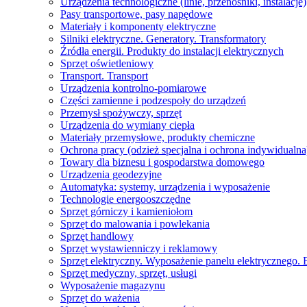
Urządzenia technologiczne (linie, przenośniki, instalacje)
Pasy transportowe, pasy napędowe
Materiały i komponenty elektryczne
Silniki elektryczne. Generatory. Transformatory
Źródła energii. Produkty do instalacji elektrycznych
Sprzęt oświetleniowy
Transport. Transport
Urządzenia kontrolno-pomiarowe
Części zamienne i podzespoły do ​​urządzeń
Przemysł spożywczy, sprzęt
Urządzenia do wymiany ciepła
Materiały przemysłowe, produkty chemiczne
Ochrona pracy (odzież specjalna i ochrona indywidualna
Towary dla biznesu i gospodarstwa domowego
Urządzenia geodezyjne
Automatyka: systemy, urządzenia i wyposażenie
Technologie energooszczędne
Sprzęt górniczy i kamieniołom
Sprzęt do malowania i powlekania
Sprzęt handlowy
Sprzęt wystawienniczy i reklamowy
Sprzęt elektryczny. Wyposażenie panelu elektrycznego. 
Sprzęt medyczny, sprzęt, usługi
Wyposażenie magazynu
Sprzęt do ważenia