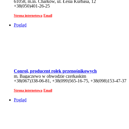
61058, m.in. Charków, ul. Łesia Kurbasa, 12
+38(050)401-26-25
Strona internetowa
Email
Pogląd
Conrol, producent rolek przenośnikowych
m. Bagaczewo w obwodzie czerkaskim
+38(067)338-06-81, +38(099)565-16-75, +38(098)153-47-37
Strona internetowa
Email
Pogląd