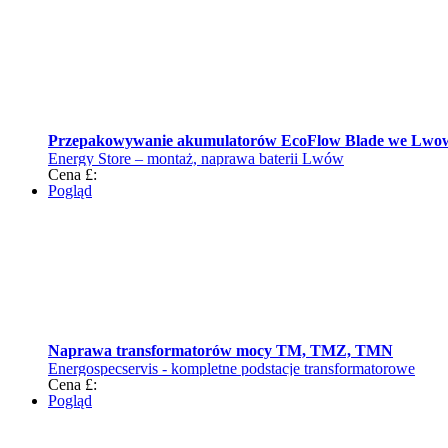
Przepakowywanie akumulatorów EcoFlow Blade we Lwo
Energy Store – montaż, naprawa baterii Lwów
Cena £:
Pogląd
Naprawa transformatorów mocy TM, TMZ, TMN
Energospecservis - kompletne podstacje transformatorowe
Cena £:
Pogląd