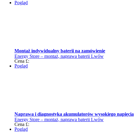
Pogląd
Montaż indywidualny baterii na zamówienie
Energy Store – montaż, naprawa baterii Lwów
Cena £:
Pogląd
Naprawa i diagnostyka akumulatorów wysokiego napięcia
Energy Store – montaż, naprawa baterii Lwów
Cena £:
Pogląd