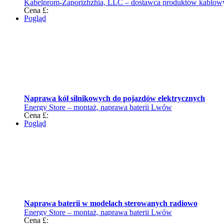
Kabelprom-Zaporizhzhia, LLC – dostawca produktów kablow
Cena £:
Pogląd
Naprawa kół silnikowych do pojazdów elektrycznych
Energy Store – montaż, naprawa baterii Lwów
Cena £:
Pogląd
Naprawa baterii w modelach sterowanych radiowo
Energy Store – montaż, naprawa baterii Lwów
Cena £: