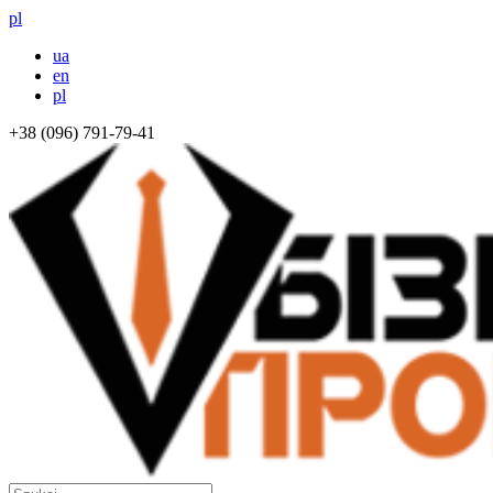
pl
ua
en
pl
+38 (096) 791-79-41