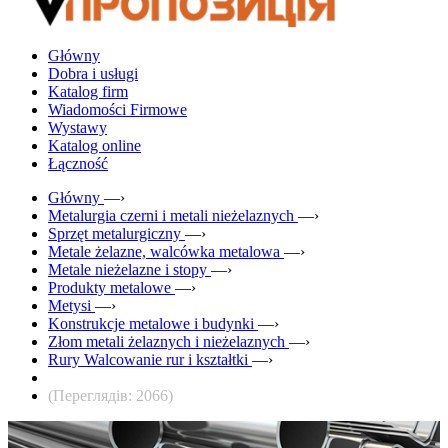
Główny
Dobra i usługi
Katalog firm
Wiadomości Firmowe
Wystawy
Katalog online
Łączność
Główny
—›
Metalurgia czerni i metali nieżelaznych
—›
Sprzęt metalurgiczny
—›
Metale żelazne, walcówka metalowa
—›
Metale nieżelazne i stopy
—›
Produkty metalowe
—›
Metysi
—›
Konstrukcje metalowe i budynki
—›
Złom metali żelaznych i nieżelaznych
—›
Rury Walcowanie rur i kształtki
—›
(Переглядів: 2066)