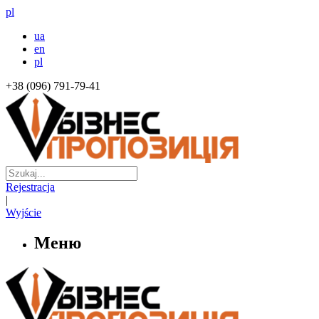
pl
ua
en
pl
+38 (096) 791-79-41
Rejestracja
|
Wyjście
Меню