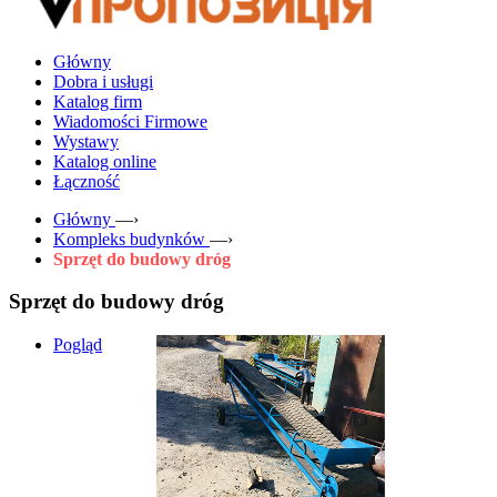
Główny
Dobra i usługi
Katalog firm
Wiadomości Firmowe
Wystawy
Katalog online
Łączność
Główny
—›
Kompleks budynków
—›
Sprzęt do budowy dróg
Sprzęt do budowy dróg
Pogląd