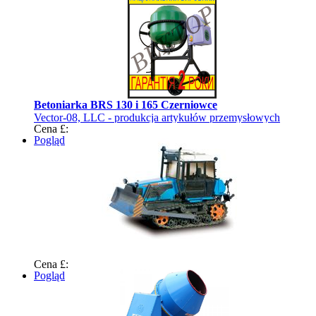
Betoniarka BRS 130 i 165 Czerniowce
Vector-08, LLC - produkcja artykułów przemysłowych
Cena £:
Pogląd
Cena £:
Pogląd