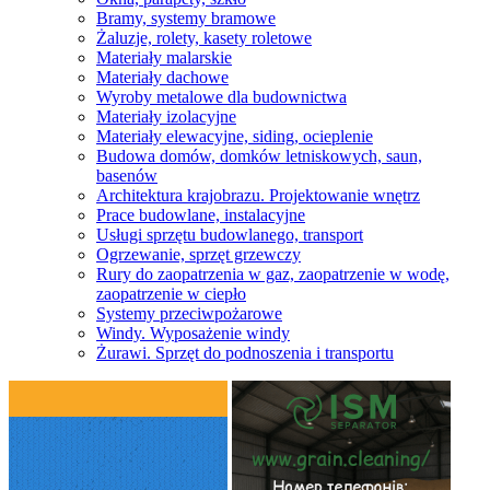
Bramy, systemy bramowe
Żaluzje, rolety, kasety roletowe
Materiały malarskie
Materiały dachowe
Wyroby metalowe dla budownictwa
Materiały izolacyjne
Materiały elewacyjne, siding, ocieplenie
Budowa domów, domków letniskowych, saun,
basenów
Architektura krajobrazu. Projektowanie wnętrz
Prace budowlane, instalacyjne
Usługi sprzętu budowlanego, transport
Ogrzewanie, sprzęt grzewczy
Rury do zaopatrzenia w gaz, zaopatrzenie w wodę,
zaopatrzenie w ciepło
Systemy przeciwpożarowe
Windy. Wyposażenie windy
Żurawi. Sprzęt do podnoszenia i transportu