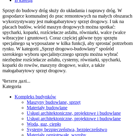
В кінець
Sprzęt do budowy dróg służy do układania i naprawy dróg. W
gospodarce komunalnej do prac remontowych na małych obszarach
wykorzystywany jest małogabarytowy sprzęt drogowy. I tak na
placach budów, wśród maszyn drogowych można spotkać:
spycharki, koparki, rozściełacze asfaltu, równiarki, walce (walce
wibracyjne i gruntowe). Coraz częściej główne typy sprzętu
specjalnego są wyposażane w kilka funkcji, aby sprostać potrzebom
rynku. W kategorii „Sprzęt drogowo-budowlany” spośród
szerokiego wyboru specjalistycznego sprzętu można wybrać
niezbędne rozściełacze asfaltu, cysterny, równiarki, spycharki,
koparki do rowów, maszyny drogowe, walce, a także
małogabarytowy sprzęt drogowy.
Читати далі...
Kategoria
Kompleks budynków
Maszyny budowlane, sprzęt
Materiały budowlane
Usługi architektoniczne, projektowe i budowlane
Usługi architektoniczne, projektowe i budowlane
Woda, gaz, ciepło
Systemy bezpieczeństwa, bezpieczeństwo
Materiały ogniotrwałe, wyroby