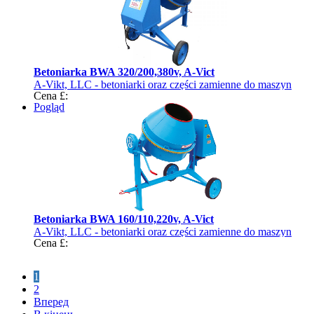
Betoniarka BWA 320/200,380v, A-Vict
A-Vikt, LLC - betoniarki oraz części zamienne do maszyn
Cena £:
rolniczych
Pogląd
Betoniarka BWA 160/110,220v, A-Vict
A-Vikt, LLC - betoniarki oraz części zamienne do maszyn
Cena £:
rolniczych
1
2
Вперед