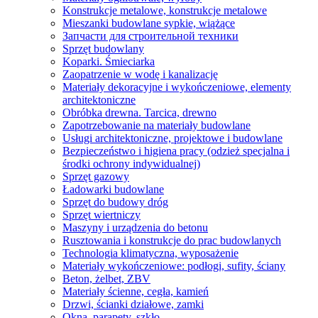
Konstrukcje metalowe, konstrukcje metalowe
Mieszanki budowlane sypkie, wiążące
Запчасти для строительной техники
Sprzęt budowlany
Koparki. Śmieciarka
Zaopatrzenie w wodę i kanalizację
Materiały dekoracyjne i wykończeniowe, elementy
architektoniczne
Obróbka drewna. Tarcica, drewno
Zapotrzebowanie na materiały budowlane
Usługi architektoniczne, projektowe i budowlane
Bezpieczeństwo i higiena pracy (odzież specjalna i
środki ochrony indywidualnej)
Sprzęt gazowy
Ładowarki budowlane
Sprzęt do budowy dróg
Sprzęt wiertniczy
Maszyny i urządzenia do betonu
Rusztowania i konstrukcje do prac budowlanych
Technologia klimatyczna, wyposażenie
Materiały wykończeniowe: podłogi, sufity, ściany
Beton, żelbet, ZBV
Materiały ścienne, cegła, kamień
Drzwi, ścianki działowe, zamki
Okna, parapety, szkło