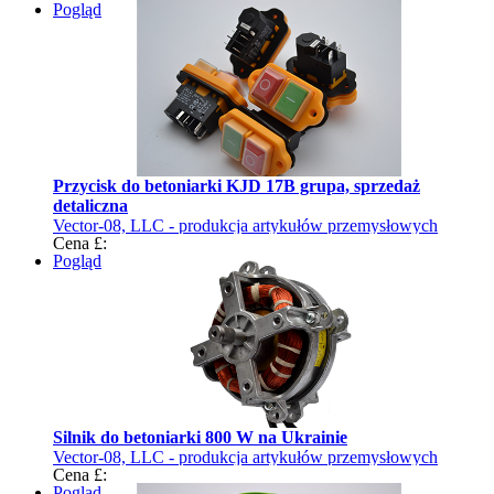
Pogląd
Przycisk do betoniarki KJD 17B grupa, sprzedaż
detaliczna
Vector-08, LLC - produkcja artykułów przemysłowych
Cena £:
Pogląd
Silnik do betoniarki 800 W na Ukrainie
Vector-08, LLC - produkcja artykułów przemysłowych
Cena £:
Pogląd