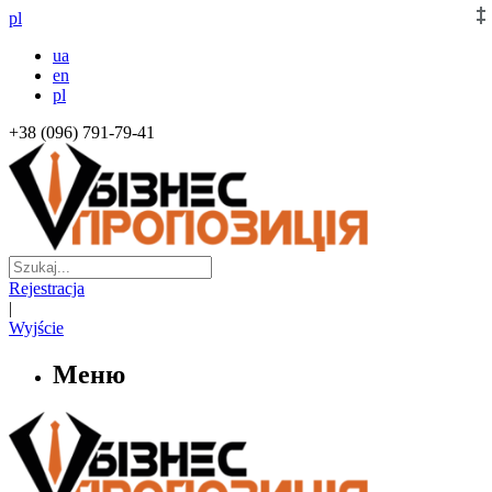
pl
ua
en
pl
+38 (096) 791-79-41
Rejestracja
|
Wyjście
Меню