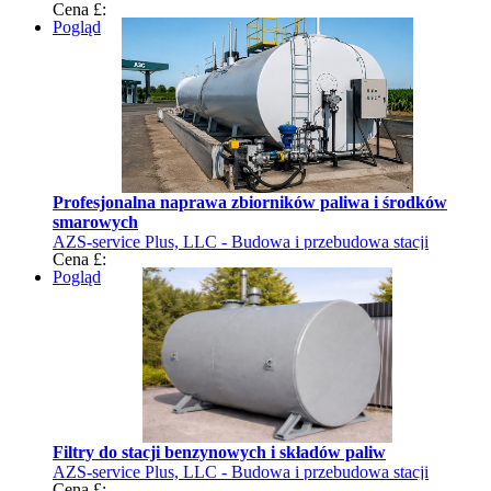
Cena £:
benzynowych
Pogląd
Profesjonalna naprawa zbiorników paliwa i środków
smarowych
AZS-service Plus, LLC - Budowa i przebudowa stacji
Cena £:
benzynowych
Pogląd
Filtry do stacji benzynowych i składów paliw
AZS-service Plus, LLC - Budowa i przebudowa stacji
Cena £: