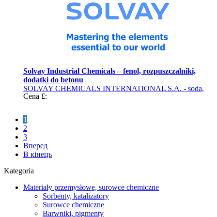
Solvay Industrial Chemicals – fenol, rozpuszczalniki,
dodatki do betonu
SOLVAY CHEMICALS INTERNATIONAL S.A. - soda,
Cena £:
siarczan baru (produkty chemiczne)
1
2
3
Вперед
В кінець
Kategoria
Materiały przemysłowe, surowce chemiczne
Sorbenty, katalizatory
Surowce chemiczne
Barwniki, pigmenty