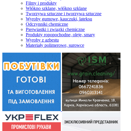
Filmy i produkty
Włókno szklane, włókno szklane
Tworzywa sztuczne i tworzywa sztuczne
Wyroby gumowe, kauczuki, lateksu
Odczynniki chemiczne
Pierwiastki i związki chemiczne
Produkty ropopochodne, oleje, smary
Wyroby z azbestu
Materiały polimerowe, surowce