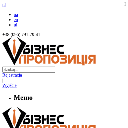
pl
ua
en
pl
+38 (096) 791-79-41
Rejestracja
|
Wyjście
Меню