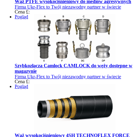
Wąż PTFE wysokociśnieniowy do mediów agresywnych
Firma Ukr-Flex to Twój niezawodny partner w świecie
Cena £:
tulejek i węży
Pogląd
Szybkozłącza Camlock CAMLOCK do węży dostępne w
magazynie
Firma Ukr-Flex to Twój niezawodny partner w świecie
Cena £:
tulejek i węży
Pogląd
Wąż wysokociśnieniowy 4SH TECHNOFLEX FORCE