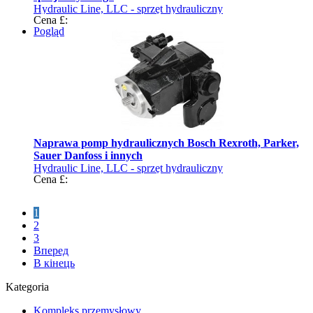
Hydraulic Line, LLC - sprzęt hydrauliczny
Cena £:
Pogląd
Naprawa pomp hydraulicznych Bosch Rexroth, Parker,
Sauer Danfoss i innych
Hydraulic Line, LLC - sprzęt hydrauliczny
Cena £:
1
2
3
Вперед
В кінець
Kategoria
Kompleks przemysłowy