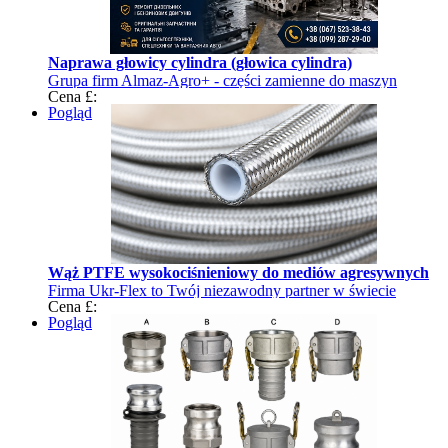
Naprawa głowicy cylindra (głowica cylindra)
Grupa firm Almaz-Agro+ - części zamienne do maszyn
Cena £:
rolniczych
Pogląd
Wąż PTFE wysokociśnieniowy do mediów agresywnych
Firma Ukr-Flex to Twój niezawodny partner w świecie
Cena £:
tulejek i węży
Pogląd