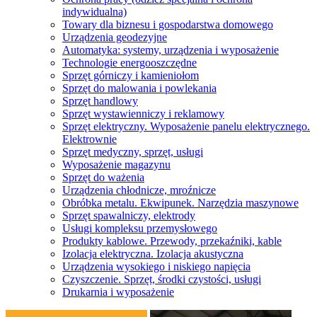
indywidualna)
Towary dla biznesu i gospodarstwa domowego
Urządzenia geodezyjne
Automatyka: systemy, urządzenia i wyposażenie
Technologie energooszczędne
Sprzęt górniczy i kamieniołom
Sprzęt do malowania i powlekania
Sprzęt handlowy
Sprzęt wystawienniczy i reklamowy
Sprzęt elektryczny. Wyposażenie panelu elektrycznego.
Elektrownie
Sprzęt medyczny, sprzęt, usługi
Wyposażenie magazynu
Sprzęt do ważenia
Urządzenia chłodnicze, mroźnicze
Obróbka metalu. Ekwipunek. Narzędzia maszynowe
Sprzęt spawalniczy, elektrody
Usługi kompleksu przemysłowego
Produkty kablowe. Przewody, przekaźniki, kable
Izolacja elektryczna. Izolacja akustyczna
Urządzenia wysokiego i niskiego napięcia
Czyszczenie. Sprzęt, środki czystości, usługi
Drukarnia i wyposażenie