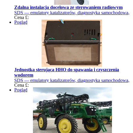
Zdalna instalacja docelowa ze sterowaniem radiowym
SDS — emulatory katalizatorów, diagnostyka samochodowa,
Cena £:
chiptuning
Pogląd
Jednostka sterująca HHO do spawania i czyszczenia
wodorem
SDS — emulatory katalizatorów, diagnostyka samochodowa,
Cena £:
chiptuning
Pogląd