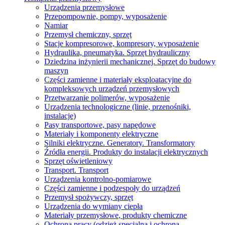
Urządzenia przemysłowe
Przepompownie, pompy, wyposażenie
Namiar
Przemysł chemiczny, sprzęt
Stacje kompresorowe, kompresory, wyposażenie
Hydraulika, pneumatyka. Sprzęt hydrauliczny
Dziedzina inżynierii mechanicznej. Sprzęt do budowy
maszyn
Części zamienne i materiały eksploatacyjne do
kompleksowych urządzeń przemysłowych
Przetwarzanie polimerów, wyposażenie
Urządzenia technologiczne (linie, przenośniki,
instalacje)
Pasy transportowe, pasy napędowe
Materiały i komponenty elektryczne
Silniki elektryczne. Generatory. Transformatory
Źródła energii. Produkty do instalacji elektrycznych
Sprzęt oświetleniowy
Transport. Transport
Urządzenia kontrolno-pomiarowe
Części zamienne i podzespoły do ​​urządzeń
Przemysł spożywczy, sprzęt
Urządzenia do wymiany ciepła
Materiały przemysłowe, produkty chemiczne
Ochrona pracy (odzież specjalna i ochrona