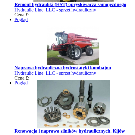
Remont hydrauliki (HST) opryskiwacza samojezdnego
Hydraulic Line, LLC - sprzęt hydrauliczny
Cena £:
Pogląd
Naprawa hydrauliczna hydrostatyki kombajnu
Hydraulic Line, LLC - sprzęt hydrauliczny
Cena £:
Pogląd
Renowacja i naprawa silników hydraulicznych, Kijów