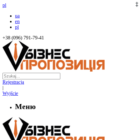
pl
ua
en
pl
+38 (096) 791-79-41
Rejestracja
|
Wyjście
Меню