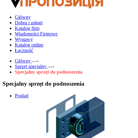
Główny
Dobra i usługi
Katalog firm
Wiadomości Firmowe
Wystawy
Katalog online
Łączność
Główny
—›
Sprzęt specjalny
—›
Specjalny sprzęt do podnoszenia
Specjalny sprzęt do podnoszenia
Pogląd