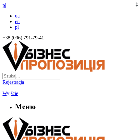
pl
ua
en
pl
+38 (096) 791-79-41
Rejestracja
|
Wyjście
Меню