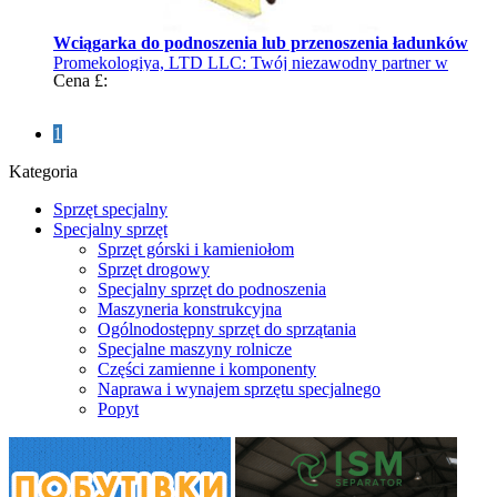
Wciągarka do podnoszenia lub przenoszenia ładunków
Promekologiya, LTD LLC: Twój niezawodny partner w
Cena £:
świecie urządzeń dźwigowych
1
Kategoria
Sprzęt specjalny
Specjalny sprzęt
Sprzęt górski i kamieniołom
Sprzęt drogowy
Specjalny sprzęt do podnoszenia
Maszyneria konstrukcyjna
Ogólnodostępny sprzęt do sprzątania
Specjalne maszyny rolnicze
Części zamienne i komponenty
Naprawa i wynajem sprzętu specjalnego
Popyt