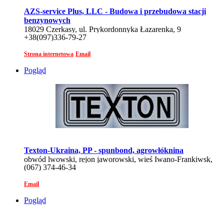
AZS-service Plus, LLC - Budowa i przebudowa stacji
benzynowych
18029 Czerkasy, ul. Prykordonnyka Łazarenka, 9
+38(097)336-79-27
Strona internetowa
Email
Pogląd
Texton-Ukraina, PP - spunbond, agrowłóknina
obwód lwowski, rejon jaworowski, wieś Iwano-Frankiwsk,
(067) 374-46-34
ul. Lwowska, 55
Email
Pogląd