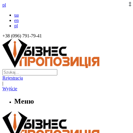
pl
ua
en
pl
+38 (096) 791-79-41
Rejestracja
|
Wyjście
Меню