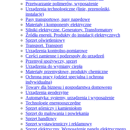
Przetwarzanie polimerów, wyposażenie
Urządzenia technologiczne (linie, przenośniki,
instalacje)
Pasy transportowe, pasy napędowe
Materiały i komponenty elektryczne
Silniki elektryczne. Generatory. Transformatory
Źródła energii. Produkty do instalacji elektrycznych
Sprzęt oświetleniowy
Transport. Transport
Urządzenia kontrolno-pomiarowe
Części zamienne i podzespoły do ​​urządzeń
Przemysł spożywczy, sprzęt
Urządzenia do wymiany ciepła
Materiały przemysłowe, produkty chemiczne
Ochrona pracy (odzież specjalna i ochrona
indywidualna)
Towary dla biznesu i gospodarstwa domowego
Urządzenia geodezyjne
Automatyka: systemy, urządzenia i wyposażenie
Technologie energooszczędne
Sprzęt górniczy i kamieniołom
Sprzęt do malowania i powlekania
Sprzęt handlowy
Sprzęt wystawienniczy i reklamowy
Sprzęt elektryczny. Wyposażenie panelu elektrycznego.