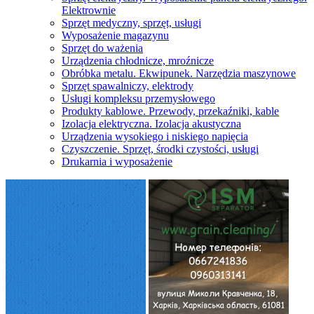
Elektrownie
Sprzęt medyczny, sprzęt, usługi
Wyposażenie magazynu
Sprzęt do ważenia
Urządzenia chłodnicze, mroźnicze
Obróbka metalu. Ekwipunek. Narzędzia maszynowe
Sprzęt spawalniczy, elektrody
Usługi kompleksu przemysłowego
Produkty kablowe. Przewody, przekaźniki, kable
Izolacja elektryczna. Izolacja akustyczna
Urządzenia wysokiego i niskiego napięcia
Czyszczenie. Sprzęt, środki czystości, usługi
Drukarnia i wyposażenie