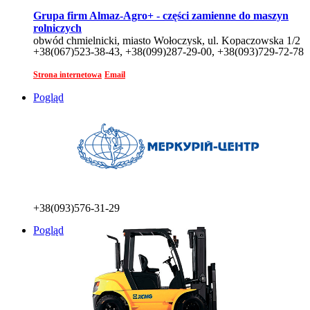
Grupa firm Almaz-Agro+ - części zamienne do maszyn
rolniczych
obwód chmielnicki, miasto Wołoczysk, ul. Kopaczowska 1/2
+38(067)523-38-43, +38(099)287-29-00, +38(093)729-72-78
Strona internetowa
Email
Pogląd
+38(093)576-31-29
Pogląd