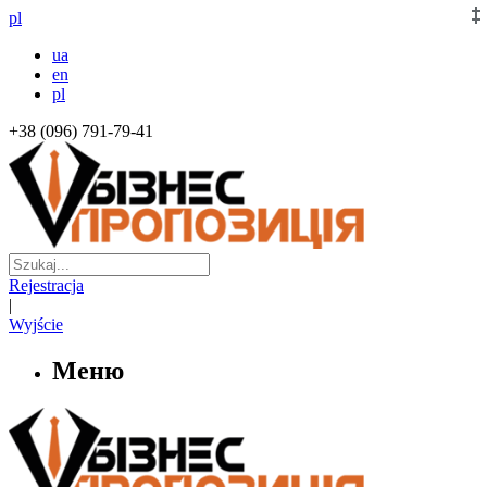
pl
ua
en
pl
+38 (096) 791-79-41
Rejestracja
|
Wyjście
Меню