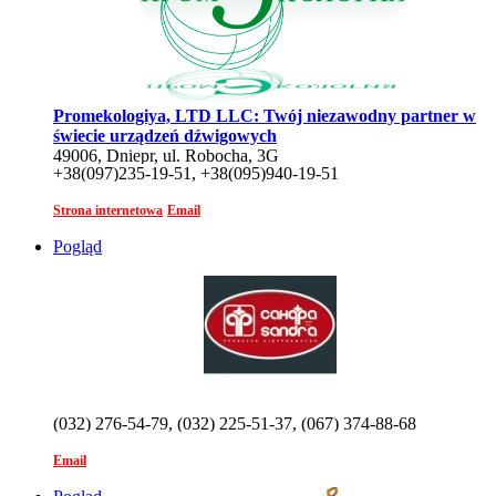
Promekologiya, LTD LLC: Twój niezawodny partner w
świecie urządzeń dźwigowych
49006, Dniepr, ul. Robocha, 3G
+38(097)235-19-51, +38(095)940-19-51
Strona internetowa
Email
Pogląd
(032) 276-54-79, (032) 225-51-37, (067) 374-88-68
Email