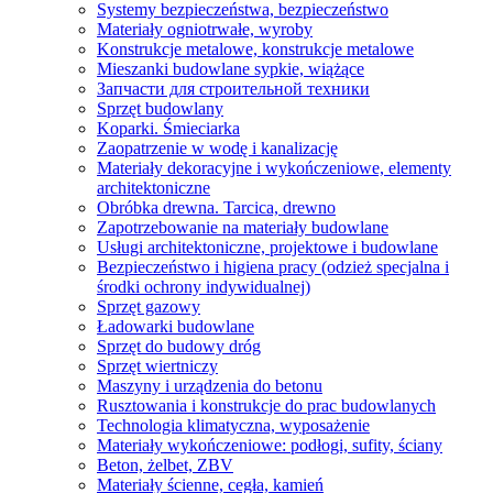
Systemy bezpieczeństwa, bezpieczeństwo
Materiały ogniotrwałe, wyroby
Konstrukcje metalowe, konstrukcje metalowe
Mieszanki budowlane sypkie, wiążące
Запчасти для строительной техники
Sprzęt budowlany
Koparki. Śmieciarka
Zaopatrzenie w wodę i kanalizację
Materiały dekoracyjne i wykończeniowe, elementy
architektoniczne
Obróbka drewna. Tarcica, drewno
Zapotrzebowanie na materiały budowlane
Usługi architektoniczne, projektowe i budowlane
Bezpieczeństwo i higiena pracy (odzież specjalna i
środki ochrony indywidualnej)
Sprzęt gazowy
Ładowarki budowlane
Sprzęt do budowy dróg
Sprzęt wiertniczy
Maszyny i urządzenia do betonu
Rusztowania i konstrukcje do prac budowlanych
Technologia klimatyczna, wyposażenie
Materiały wykończeniowe: podłogi, sufity, ściany
Beton, żelbet, ZBV
Materiały ścienne, cegła, kamień