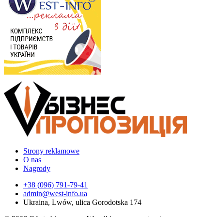
Strony reklamowe
O nas
Nagrody
+38 (096) 791-79-41
admin@west-info.ua
Ukraina, Lwów, ulica Gorodotska 174