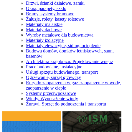
Drzwi, ścianki działowe, zamki
Okna, parapety, szkło
Bramy, systemy bramowe
Żaluzje, rolety, kasety roletowe
Materiały malarskie
Materiały dachowe
Wyroby metalowe dla budownictwa
Materiały izolacyjne
Materiały elewacyjne, siding, ocieplenie
Budowa domów, domków letniskowych, saun,
basenów
Architektura krajobrazu. Projektowanie wnętrz
Prace budowlane, instalacyjne
Usługi sprzętu budowlanego, transport
Ogrzewanie, sprzęt grzewczy
Rury do zaopatrzenia w gaz, zaopatrzenie w wodę,
zaopatrzenie w ciepło
Systemy przeciwpożarowe
Windy. Wyposażenie windy
Żurawi. Sprzęt do podnoszenia i transportu