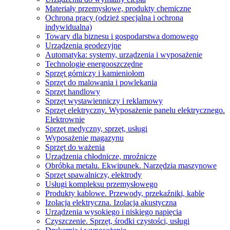
Materiały przemysłowe, produkty chemiczne
Ochrona pracy (odzież specjalna i ochrona
indywidualna)
Towary dla biznesu i gospodarstwa domowego
Urządzenia geodezyjne
Automatyka: systemy, urządzenia i wyposażenie
Technologie energooszczędne
Sprzęt górniczy i kamieniołom
Sprzęt do malowania i powlekania
Sprzęt handlowy
Sprzęt wystawienniczy i reklamowy
Sprzęt elektryczny. Wyposażenie panelu elektrycznego.
Elektrownie
Sprzęt medyczny, sprzęt, usługi
Wyposażenie magazynu
Sprzęt do ważenia
Urządzenia chłodnicze, mroźnicze
Obróbka metalu. Ekwipunek. Narzędzia maszynowe
Sprzęt spawalniczy, elektrody
Usługi kompleksu przemysłowego
Produkty kablowe. Przewody, przekaźniki, kable
Izolacja elektryczna. Izolacja akustyczna
Urządzenia wysokiego i niskiego napięcia
Czyszczenie. Sprzęt, środki czystości, usługi