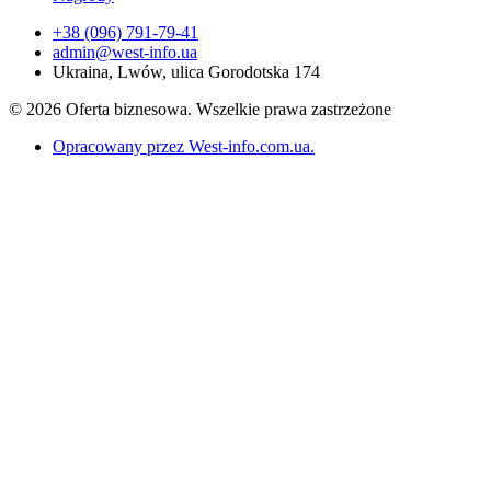
+38 (096) 791-79-41
admin@west-info.ua
Ukraina, Lwów, ulica Gorodotska 174
© 2026 Oferta biznesowa. Wszelkie prawa zastrzeżone
Opracowany przez West-info.com.ua
.