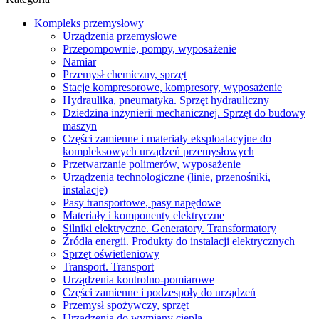
Kompleks przemysłowy
Urządzenia przemysłowe
Przepompownie, pompy, wyposażenie
Namiar
Przemysł chemiczny, sprzęt
Stacje kompresorowe, kompresory, wyposażenie
Hydraulika, pneumatyka. Sprzęt hydrauliczny
Dziedzina inżynierii mechanicznej. Sprzęt do budowy
maszyn
Części zamienne i materiały eksploatacyjne do
kompleksowych urządzeń przemysłowych
Przetwarzanie polimerów, wyposażenie
Urządzenia technologiczne (linie, przenośniki,
instalacje)
Pasy transportowe, pasy napędowe
Materiały i komponenty elektryczne
Silniki elektryczne. Generatory. Transformatory
Źródła energii. Produkty do instalacji elektrycznych
Sprzęt oświetleniowy
Transport. Transport
Urządzenia kontrolno-pomiarowe
Części zamienne i podzespoły do ​​urządzeń
Przemysł spożywczy, sprzęt
Urządzenia do wymiany ciepła