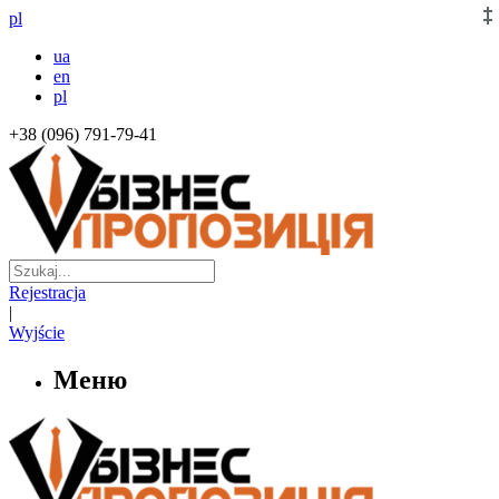
pl
ua
en
pl
+38 (096) 791-79-41
Rejestracja
|
Wyjście
Меню