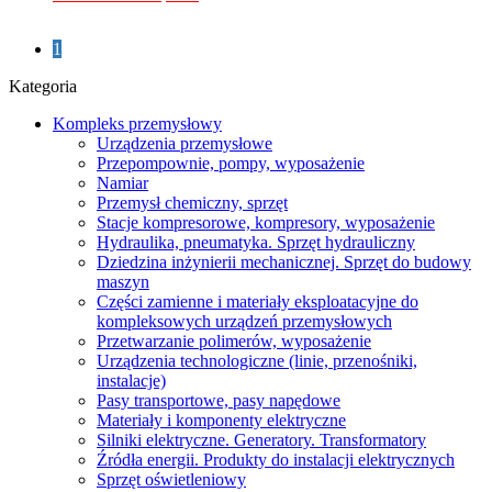
1
Kategoria
Kompleks przemysłowy
Urządzenia przemysłowe
Przepompownie, pompy, wyposażenie
Namiar
Przemysł chemiczny, sprzęt
Stacje kompresorowe, kompresory, wyposażenie
Hydraulika, pneumatyka. Sprzęt hydrauliczny
Dziedzina inżynierii mechanicznej. Sprzęt do budowy
maszyn
Części zamienne i materiały eksploatacyjne do
kompleksowych urządzeń przemysłowych
Przetwarzanie polimerów, wyposażenie
Urządzenia technologiczne (linie, przenośniki,
instalacje)
Pasy transportowe, pasy napędowe
Materiały i komponenty elektryczne
Silniki elektryczne. Generatory. Transformatory
Źródła energii. Produkty do instalacji elektrycznych
Sprzęt oświetleniowy