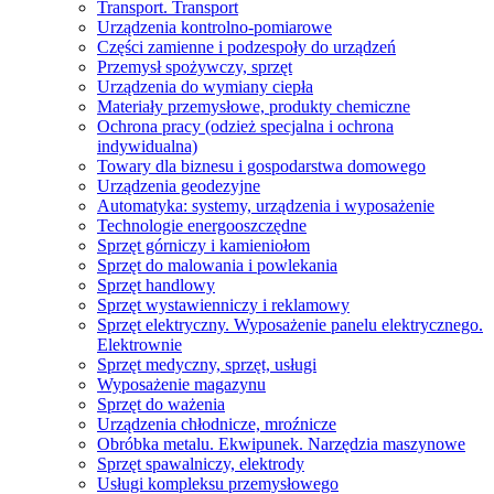
Transport. Transport
Urządzenia kontrolno-pomiarowe
Części zamienne i podzespoły do ​​urządzeń
Przemysł spożywczy, sprzęt
Urządzenia do wymiany ciepła
Materiały przemysłowe, produkty chemiczne
Ochrona pracy (odzież specjalna i ochrona
indywidualna)
Towary dla biznesu i gospodarstwa domowego
Urządzenia geodezyjne
Automatyka: systemy, urządzenia i wyposażenie
Technologie energooszczędne
Sprzęt górniczy i kamieniołom
Sprzęt do malowania i powlekania
Sprzęt handlowy
Sprzęt wystawienniczy i reklamowy
Sprzęt elektryczny. Wyposażenie panelu elektrycznego.
Elektrownie
Sprzęt medyczny, sprzęt, usługi
Wyposażenie magazynu
Sprzęt do ważenia
Urządzenia chłodnicze, mroźnicze
Obróbka metalu. Ekwipunek. Narzędzia maszynowe
Sprzęt spawalniczy, elektrody
Usługi kompleksu przemysłowego