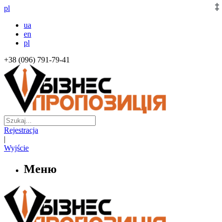
pl
ua
en
pl
+38 (096) 791-79-41
Rejestracja
|
Wyjście
Меню