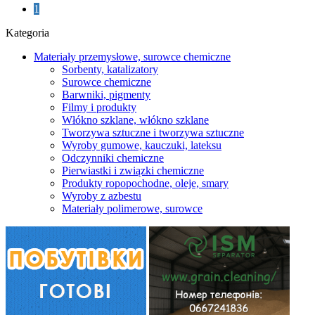
1
Kategoria
Materiały przemysłowe, surowce chemiczne
Sorbenty, katalizatory
Surowce chemiczne
Barwniki, pigmenty
Filmy i produkty
Włókno szklane, włókno szklane
Tworzywa sztuczne i tworzywa sztuczne
Wyroby gumowe, kauczuki, lateksu
Odczynniki chemiczne
Pierwiastki i związki chemiczne
Produkty ropopochodne, oleje, smary
Wyroby z azbestu
Materiały polimerowe, surowce