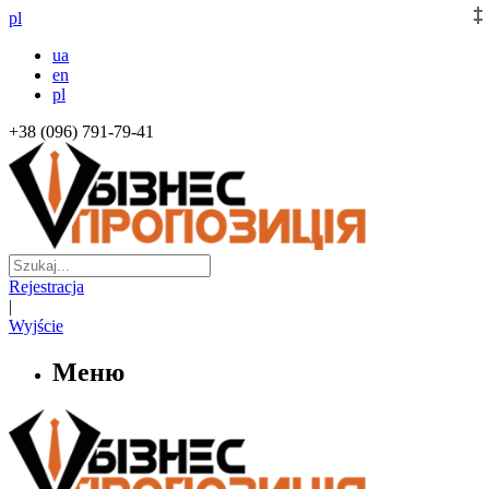
pl
ua
en
pl
+38 (096) 791-79-41
Rejestracja
|
Wyjście
Меню