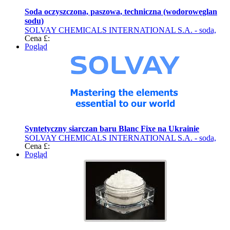
Soda oczyszczona, paszowa, techniczna (wodorowęglan
sodu)
SOLVAY CHEMICALS INTERNATIONAL S.A. - soda,
Cena £:
siarczan baru (produkty chemiczne)
Pogląd
Syntetyczny siarczan baru Blanc Fixe na Ukrainie
SOLVAY CHEMICALS INTERNATIONAL S.A. - soda,
Cena £:
siarczan baru (produkty chemiczne)
Pogląd