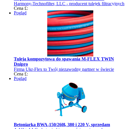
Harmony-Technofilter, LLC - producent tulejek filtracyjnych
Cena £:
Pogląd
Tuleja kompozytowa do spawania M-FLEX TWIN
Dnipro
Firma Ukr-Flex to Twój niezawodny partner w świecie
Cena £:
tulejek i węży
Pogląd
Betoniarka BWA-150/260l, 380 i 220 V, sprzedam