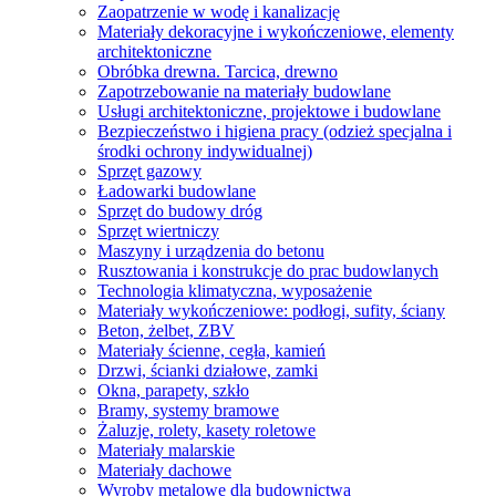
Zaopatrzenie w wodę i kanalizację
Materiały dekoracyjne i wykończeniowe, elementy
architektoniczne
Obróbka drewna. Tarcica, drewno
Zapotrzebowanie na materiały budowlane
Usługi architektoniczne, projektowe i budowlane
Bezpieczeństwo i higiena pracy (odzież specjalna i
środki ochrony indywidualnej)
Sprzęt gazowy
Ładowarki budowlane
Sprzęt do budowy dróg
Sprzęt wiertniczy
Maszyny i urządzenia do betonu
Rusztowania i konstrukcje do prac budowlanych
Technologia klimatyczna, wyposażenie
Materiały wykończeniowe: podłogi, sufity, ściany
Beton, żelbet, ZBV
Materiały ścienne, cegła, kamień
Drzwi, ścianki działowe, zamki
Okna, parapety, szkło
Bramy, systemy bramowe
Żaluzje, rolety, kasety roletowe
Materiały malarskie
Materiały dachowe
Wyroby metalowe dla budownictwa