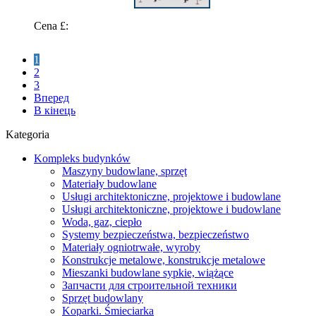
Cena £:
1
2
3
Вперед
В кінець
Kategoria
Kompleks budynków
Maszyny budowlane, sprzęt
Materiały budowlane
Usługi architektoniczne, projektowe i budowlane
Usługi architektoniczne, projektowe i budowlane
Woda, gaz, ciepło
Systemy bezpieczeństwa, bezpieczeństwo
Materiały ogniotrwałe, wyroby
Konstrukcje metalowe, konstrukcje metalowe
Mieszanki budowlane sypkie, wiążące
Запчасти для строительной техники
Sprzęt budowlany
Koparki. Śmieciarka