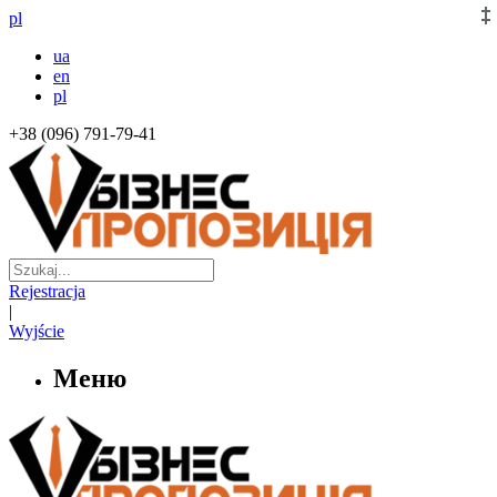
pl
ua
en
pl
+38 (096) 791-79-41
Rejestracja
|
Wyjście
Меню