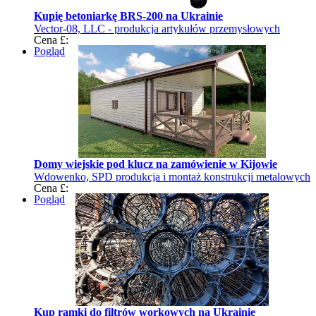
Kupię betoniarkę BRS-200 na Ukrainie
Vector-08, LLC - produkcja artykułów przemysłowych
Cena £:
Pogląd
Domy wiejskie pod klucz na zamówienie w Kijowie
Wdowenko, SPD produkcja i montaż konstrukcji metalowych
Cena £:
Pogląd
Kup ramki do filtrów workowych na Ukrainie