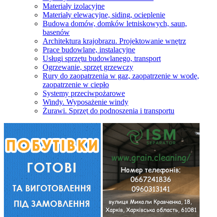
Materiały izolacyjne
Materiały elewacyjne, siding, ocieplenie
Budowa domów, domków letniskowych, saun,
basenów
Architektura krajobrazu. Projektowanie wnętrz
Prace budowlane, instalacyjne
Usługi sprzętu budowlanego, transport
Ogrzewanie, sprzęt grzewczy
Rury do zaopatrzenia w gaz, zaopatrzenie w wodę,
zaopatrzenie w ciepło
Systemy przeciwpożarowe
Windy. Wyposażenie windy
Żurawi. Sprzęt do podnoszenia i transportu