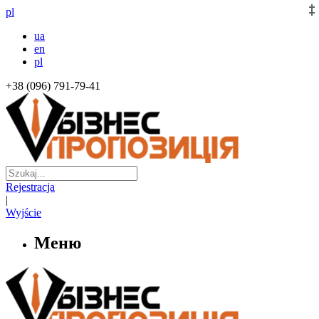
pl
ua
en
pl
+38 (096) 791-79-41
Rejestracja
|
Wyjście
Меню