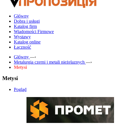
Główny
Dobra i usługi
Katalog firm
Wiadomości Firmowe
Wystawy
Katalog online
Łączność
Główny
—›
Metalurgia czerni i metali nieżelaznych
—›
Metysi
Metysi
Pogląd