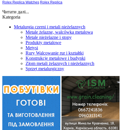
Rolex Replica Watches
Rolex Replica
Читати далі...
Kategoria
Metalurgia czerni i metali nieżelaznych
Metale żelazne, walcówka metalowa
Metale nieżelazne i stopy
Produkty metalowe
Metysi
Rury Walcowanie rur i kształtki
Konstrukcje metalowe i budynki
Złom metali żelaznych i nieżelaznych
Sprzęt metalurgiczny