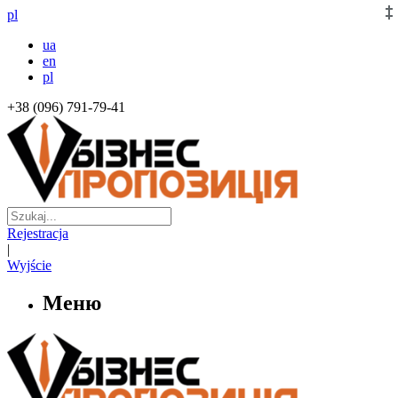
pl
ua
en
pl
+38 (096) 791-79-41
Rejestracja
|
Wyjście
Меню