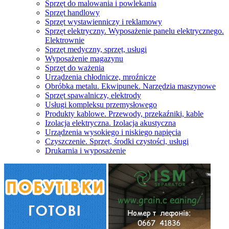
Sprzęt do malowania i powlekania
Sprzęt handlowy
Sprzęt wystawienniczy i reklamowy
Sprzęt elektryczny. Wyposażenie panelu elektrycznego.
Elektrownie
Sprzęt medyczny, sprzęt, usługi
Wyposażenie magazynu
Sprzęt do ważenia
Urządzenia chłodnicze, mroźnicze
Obróbka metalu. Ekwipunek. Narzędzia maszynowe
Sprzęt spawalniczy, elektrody
Usługi kompleksu przemysłowego
Produkty kablowe. Przewody, przekaźniki, kable
Izolacja elektryczna. Izolacja akustyczna
Urządzenia wysokiego i niskiego napięcia
Czyszczenie. Sprzęt, środki czystości, usługi
Drukarnia i wyposażenie