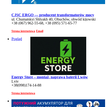
CJSC ERGO — producent transformatorów mocy
ul. Chumatskyi Shlyakh 40, Obuchów, obwód kijowski
+38 (067) 962-55-68, +38 (095) 571-65-77
Strona internetowa
Email
Pogląd
Energy Store – montaż, naprawa baterii Lwów
Lviv
+38(098)174-14-88
Strona internetowa
Pogląd