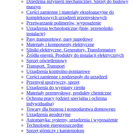
Dziedzina inżynierii mechanicznej. Sprzęt do budowy
maszyn
Części zamienne i materiały eksploatacyjne do
kompleksowych urządzeń przemysłowych
Przetwarzanie polimerów, wyposażenie
Urządzenia technologiczne (linie, przenośniki,
instalacje)
Pasy transportowe, pasy napędowe
Materiały i komponenty elektryczne
Silniki elektryczne. Generatory. Transformatory
Źródła energii. Produkty do instalacji elektrycznych
Sprzęt oświetleniowy
Transport. Transport
Urządzenia kontrolno-pomiarowe
Części zamienne i podzespoły do ​​urządzeń
Przemysł spożywczy, sprzęt
Urządzenia do wymiany ciepła
Materiały przemysłowe, produkty chemiczne
Ochrona pracy (odzież specjalna i ochrona
indywidualna)
Towary dla biznesu i gospodarstwa domowego
Urządzenia geodezyjne
Automatyka: systemy, urządzenia i wyposażenie
Technologie energooszczędne
Sprzęt górniczy i kamieniołom