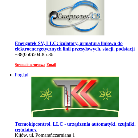
Energotek SV, LLC: izolatory, armatura liniowa do
elektroenergetycznych linii przesyłowych, stacji, podstacji
+38(050)504-85-86
Strona internetowa
Email
Pogląd
Termokipcontrol, LLC - urządzenia automatyki, czujniki,
regulatory
Kijów, ul. Pomarańczarniana 1