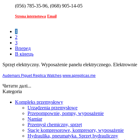
(056) 785-35-96, (068) 905-14-05
Strona internetowa
Email
1
2
3
Вперед
В кінець
Sprzęt elektryczny. Wyposażenie panelu elektrycznego. Elektrownie
Audemars Piguet Replica Watches
www.apreplicas.me
Читати далі...
Kategoria
Kompleks przemysłowy
Urządzenia przemysłowe
Przepompownie, pompy, wyposażenie
Namiar
Przemysł chemiczny, sprzęt
Stacje kompresorowe, kompresory, wyposażenie
Hydraulika, pneumatyka. Sprzęt hydrauliczny