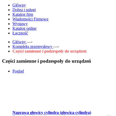
Główny
Dobra i usługi
Katalog firm
Wiadomości Firmowe
Wystawy
Katalog online
Łączność
Główny
—›
Kompleks przemysłowy
—›
Części zamienne i podzespoły do ​​urządzeń
Części zamienne i podzespoły do ​​urządzeń
Pogląd
Naprawa głowicy cylindra (głowica cylindra)