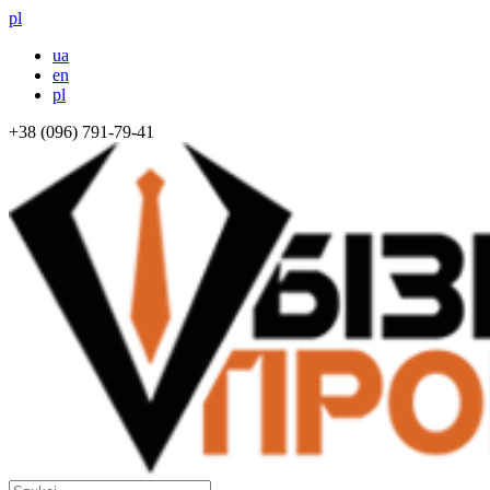
pl
ua
en
pl
+38 (096) 791-79-41