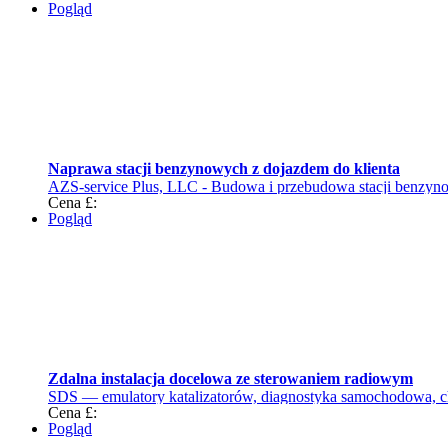
Pogląd
Naprawa stacji benzynowych z dojazdem do klienta
AZS-service Plus, LLC - Budowa i przebudowa stacji benzy
Cena £:
Pogląd
Zdalna instalacja docelowa ze sterowaniem radiowym
SDS — emulatory katalizatorów, diagnostyka samochodowa, c
Cena £:
Pogląd