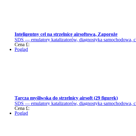
Inteligentny cel na strzelnicę airsoftową, Zaporoże
SDS — emulatory katalizatorów, diagnostyka samochodowa, c
Cena £:
Pogląd
Tarcza myśliwska do strzelnicy airsoft (29 figurek)
SDS — emulatory katalizatorów, diagnostyka samochodowa, c
Cena £:
Pogląd