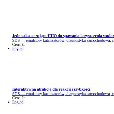
Jednostka sterująca HHO do spawania i czyszczenia wodo
SDS — emulatory katalizatorów, diagnostyka samochodowa, c
Cena £:
Pogląd
Interaktywna atrakcja dla reakcji i szybkości
SDS — emulatory katalizatorów, diagnostyka samochodowa, c
Cena £:
Pogląd