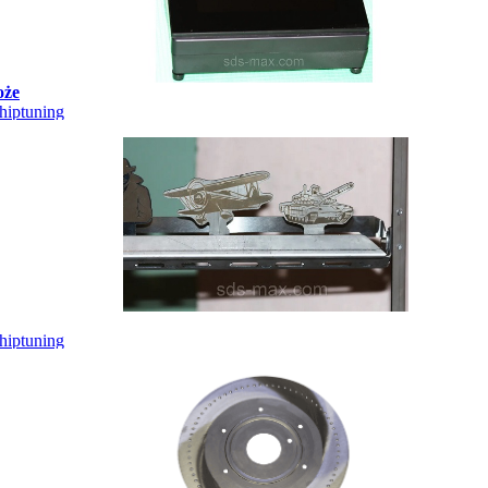
oże
hiptuning
hiptuning