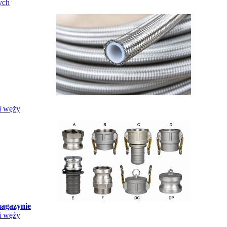
ych
i węży
agazynie
i węży