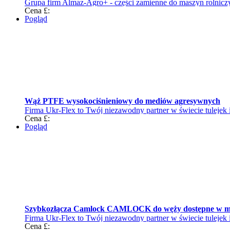
Grupa firm Almaz-Agro+ - części zamienne do maszyn rolnicz
Cena £:
Pogląd
Wąż PTFE wysokociśnieniowy do mediów agresywnych
Firma Ukr-Flex to Twój niezawodny partner w świecie tulejek 
Cena £:
Pogląd
Szybkozłącza Camlock CAMLOCK do węży dostępne w m
Firma Ukr-Flex to Twój niezawodny partner w świecie tulejek 
Cena £: