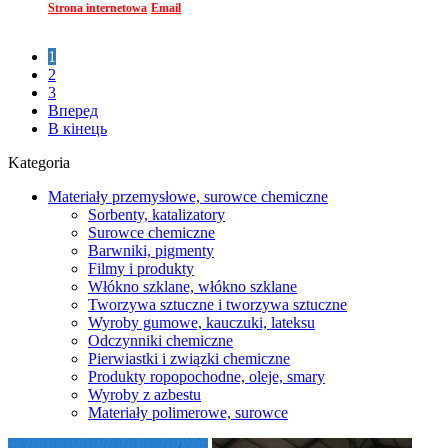
Strona internetowa
Email
1
2
3
Вперед
В кінець
Kategoria
Materiały przemysłowe, surowce chemiczne
Sorbenty, katalizatory
Surowce chemiczne
Barwniki, pigmenty
Filmy i produkty
Włókno szklane, włókno szklane
Tworzywa sztuczne i tworzywa sztuczne
Wyroby gumowe, kauczuki, lateksu
Odczynniki chemiczne
Pierwiastki i związki chemiczne
Produkty ropopochodne, oleje, smary
Wyroby z azbestu
Materiały polimerowe, surowce