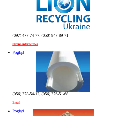
(097) 477-74-77, (050) 947-89-71
Strona internetowa
Pogląd
(056) 378-54-12, (056) 376-51-68
Email
Pogląd