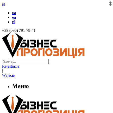
pl
ua
en
pl
+38 (096) 791-79-41
Rejestracja
|
Wyjście
Меню