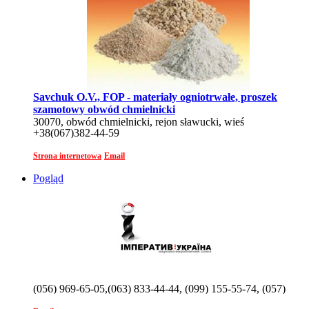
Savchuk O.V., FOP - materiały ogniotrwałe, proszek
szamotowy obwód chmielnicki
30070, obwód chmielnicki, rejon sławucki, wieś
+38(067)382-44-59
Ułazanówka, ul. B. Chmielnicki, 23
Strona internetowa
Email
Pogląd
(056) 969-65-05,(063) 833-44-44, (099) 155-55-74, (057)
340-12-42