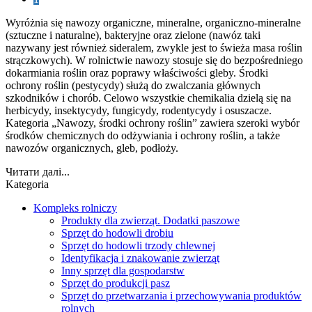
Wyróżnia się nawozy organiczne, mineralne, organiczno-mineralne
(sztuczne i naturalne), bakteryjne oraz zielone (nawóz taki
nazywany jest również sideralem, zwykle jest to świeża masa roślin
strączkowych). W rolnictwie nawozy stosuje się do bezpośredniego
dokarmiania roślin oraz poprawy właściwości gleby. Środki
ochrony roślin (pestycydy) służą do zwalczania głównych
szkodników i chorób. Celowo wszystkie chemikalia dzielą się na
herbicydy, insektycydy, fungicydy, rodentycydy i osuszacze.
Kategoria „Nawozy, środki ochrony roślin” zawiera szeroki wybór
środków chemicznych do odżywiania i ochrony roślin, a także
nawozów organicznych, gleb, podłoży.
Читати далі...
Kategoria
Kompleks rolniczy
Produkty dla zwierząt. Dodatki paszowe
Sprzęt do hodowli drobiu
Sprzęt do hodowli trzody chlewnej
Identyfikacja i znakowanie zwierząt
Inny sprzęt dla gospodarstw
Sprzęt do produkcji pasz
Sprzęt do przetwarzania i przechowywania produktów
rolnych