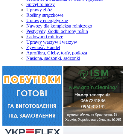
Sprzęt rolniczy
Uprawy zbóż
Rośliny strączkowe
Uprawy energetyczne
Nawozy dla kompleksu rolniczego
Pestycydy, środki ochrony roślin
Ładowarki rolnicze
Uprawy warzyw i warzyw
Żywność. Handel
Agrofibra, Gleby, torfy, podłoża
Nasiona, sadzonki, sadzonki