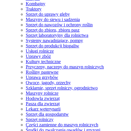
Kombajny
Traktory
Sprzęt do uprawy gleby
Maszyny do siewu i sadzenia
Sprzęt do nawozów i ochrony roślin
Sprzęt do zbioru, zbioru pasz
Sprzęt laboratoryjny dla rolnictwa
Systemy nawadniające, pompy
Sprzęt do produkcji biopaliw
Usługi rolnicze
Uprawy zbóż
Kultury techniczne
Przyczepy, naczepy do maszyn rolniczych
Rośliny pastewne
Uprawa grzybów
Owoce, jagody, orzechy
Szklarnie, sprzęt rolniczy, ogrodnictwo
Maszyny rolnicze
Hodowla zwierząt
Pasza dla zwierząt
Lekarz weterynarii
Sprzęt dla gospodarstw
Sprzęt rolniczy
Części zamienne do maszyn rolniczych
Środki do zwalczania owadów i gryzoni