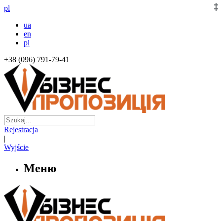
pl
ua
en
pl
+38 (096) 791-79-41
Rejestracja
|
Wyjście
Меню