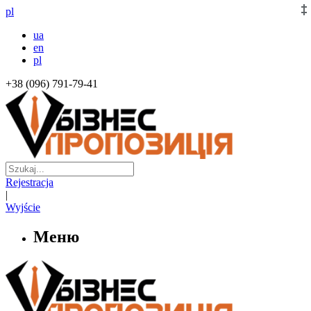
pl
ua
en
pl
+38 (096) 791-79-41
Rejestracja
|
Wyjście
Меню