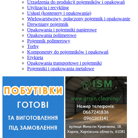
Urządzenia do produkcji pojemników i opakowań
Utylizacja i recykling
Usługi (kontenery i opakowania)
Wielowarstwowy, połączony pojemnik i opakowanie
Drewniany pojemnik
Opakowania i pojemniki papierowe
Opakowania polimerowe
Pojemnik polimerowy
Torby
Komponenty do pojemników i opakowań
Etykieta
Opakowania transportowe i pojemniki
Pojemniki i opakowania metalowe