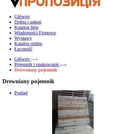
Główny
Dobra i usługi
Katalog firm
Wiadomości Firmowe
Wystawy
Katalog online
Łączność
Główny
—›
Pojemnik i opakowanie
—›
Drewniany pojemnik
Drewniany pojemnik
Pogląd