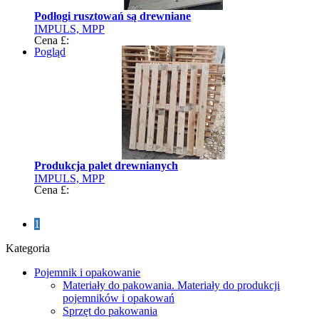
Podłogi rusztowań są drewniane
IMPULS, MPP
Cena £:
Pogląd
Produkcja palet drewnianych
IMPULS, MPP
Cena £:
1
Kategoria
Pojemnik i opakowanie
Materiały do ​​pakowania. Materiały do ​​produkcji
pojemników i opakowań
Sprzęt do pakowania