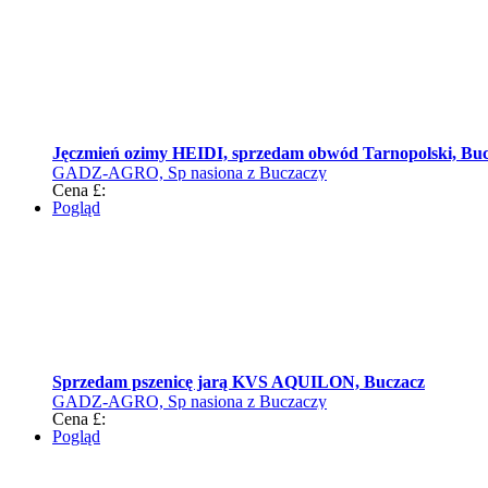
Jęczmień ozimy HEIDI, sprzedam obwód Tarnopolski, Bu
GADZ-AGRO, Sp nasiona z Buczaczy
Cena £:
Pogląd
Sprzedam pszenicę jarą KVS AQUILON, Buczacz
GADZ-AGRO, Sp nasiona z Buczaczy
Cena £:
Pogląd