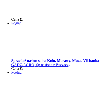
Cena £:
Pogląd
Sprzedaż nasion soi w Kofu, Morawy, Muza, Vilshanka
GADZ-AGRO, Sp nasiona z Buczaczy
Cena £:
Pogląd