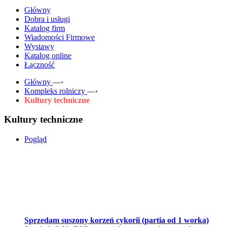
Główny
Dobra i usługi
Katalog firm
Wiadomości Firmowe
Wystawy
Katalog online
Łączność
Główny
—›
Kompleks rolniczy
—›
Kultury techniczne
Kultury techniczne
Pogląd
Sprzedam suszony korzeń cykorii (partia od 1 worka)