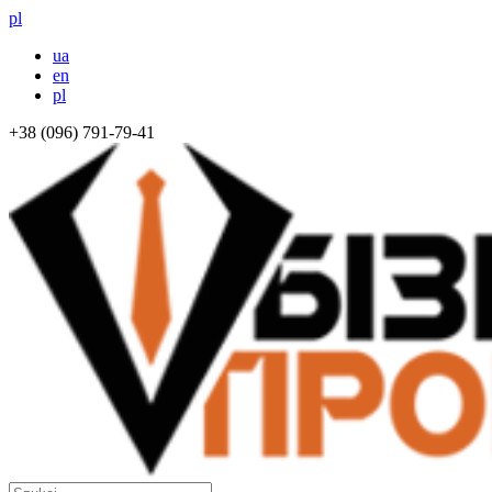
pl
ua
en
pl
+38 (096) 791-79-41