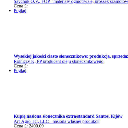
Savchuk O.V., FOP - materiały ogniotrwałe, proszek szamoto
Cena £:
Pogląd
Wysokiej jakości ciasto słonecznikowe: produkcja, sprzeda
Rolniczy K, PP producent oleju słonecznikowego
Cena £:
Pogląd
Kupię nasiona słonecznika extra/standard Santos, Kijów
Art-Agro TC, LLC - nasiona własnej produkcji
Cena £: 2400.00