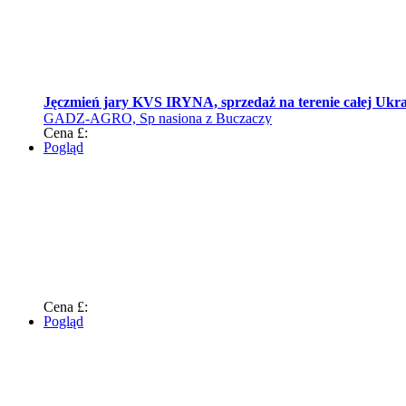
Jęczmień jary KVS IRYNA, sprzedaż na terenie całej Ukr
GADZ-AGRO, Sp nasiona z Buczaczy
Cena £:
Pogląd
Cena £:
Pogląd