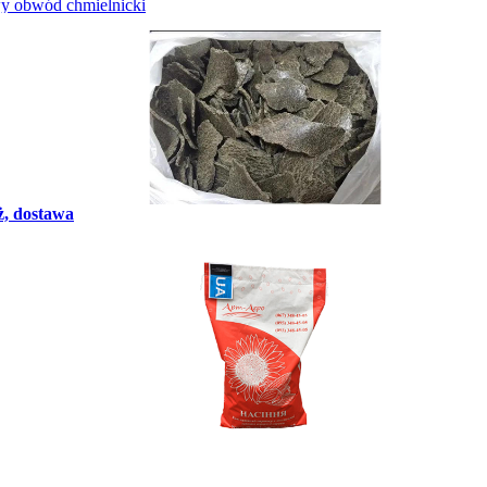
wy obwód chmielnicki
ż, dostawa