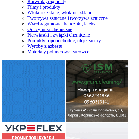
Barwniki, pigmenty
Filmy i produkty
Włókno szklane, włókno szklane
Tworzywa sztuczne i tworzywa sztuczne
Wyroby gumowe, kauczuki, lateksu
Odczynniki chemiczne
Pierwiastki i związki chemiczne
Produkty ropopochodne, oleje, smary
Wyroby z azbestu
Materiały polimerowe, surowce