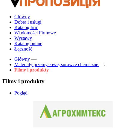
Główny
Dobra i usługi
Katalog firm
Wiadomości Firmowe
Wystawy
Katalog online
Łączność
Główny
—›
Materiały przemysłowe, surowce chemiczne
—›
Filmy i produkty
Filmy i produkty
Pogląd