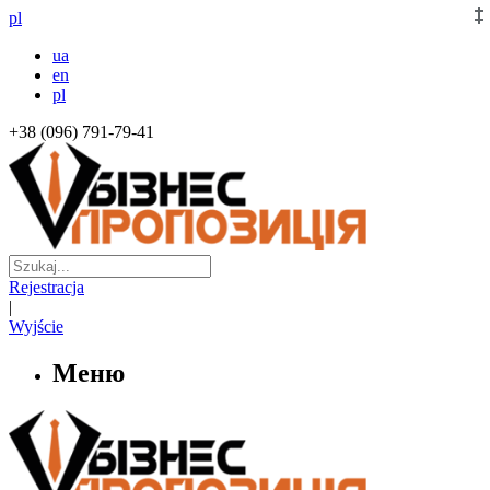
pl
ua
en
pl
+38 (096) 791-79-41
Rejestracja
|
Wyjście
Меню