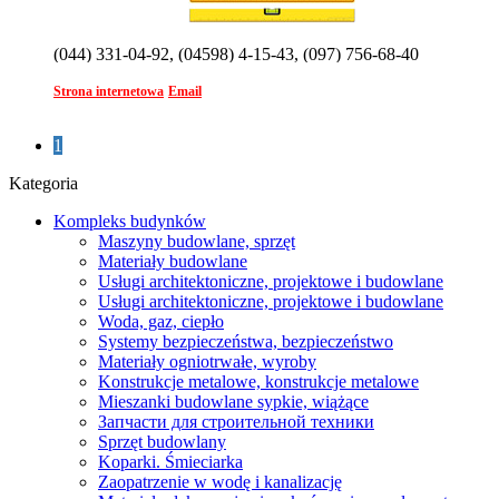
(044) 331-04-92, (04598) 4-15-43, (097) 756-68-40
Strona internetowa
Email
1
Kategoria
Kompleks budynków
Maszyny budowlane, sprzęt
Materiały budowlane
Usługi architektoniczne, projektowe i budowlane
Usługi architektoniczne, projektowe i budowlane
Woda, gaz, ciepło
Systemy bezpieczeństwa, bezpieczeństwo
Materiały ogniotrwałe, wyroby
Konstrukcje metalowe, konstrukcje metalowe
Mieszanki budowlane sypkie, wiążące
Запчасти для строительной техники
Sprzęt budowlany
Koparki. Śmieciarka
Zaopatrzenie w wodę i kanalizację