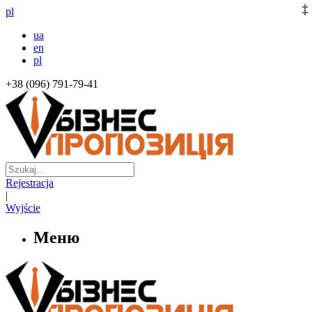
pl
ua
en
pl
+38 (096) 791-79-41
Rejestracja
|
Wyjście
Меню