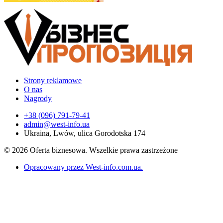
Strony reklamowe
O nas
Nagrody
+38 (096) 791-79-41
admin@west-info.ua
Ukraina, Lwów, ulica Gorodotska 174
© 2026 Oferta biznesowa. Wszelkie prawa zastrzeżone
Opracowany przez West-info.com.ua
.