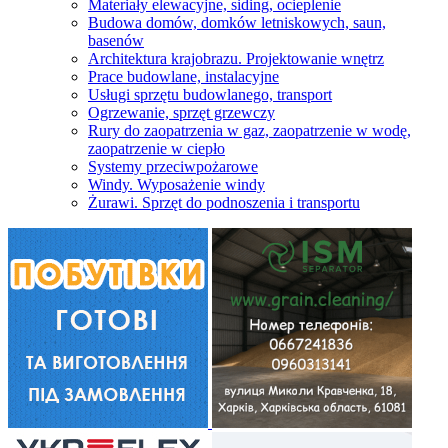
Materiały elewacyjne, siding, ocieplenie
Budowa domów, domków letniskowych, saun,
basenów
Architektura krajobrazu. Projektowanie wnętrz
Prace budowlane, instalacyjne
Usługi sprzętu budowlanego, transport
Ogrzewanie, sprzęt grzewczy
Rury do zaopatrzenia w gaz, zaopatrzenie w wodę,
zaopatrzenie w ciepło
Systemy przeciwpożarowe
Windy. Wyposażenie windy
Żurawi. Sprzęt do podnoszenia i transportu