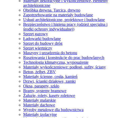
Materiały dekoracyjne i wykończeniowe, elementy
architektoniczne
Obróbka drewna. Tarcica, drewno
Zapotrzebowanie na materiały budowlane
Usługi architektoniczne, projektowe i budowlane
Bezpieczeństwo i higiena pracy (odzież specjalna i
środki ochrony indywidualnej)
Sprzęt gazowy
Ładowarki budowlane
Sprzęt do budowy dróg
Sprzęt wiertniczy
Maszyny i urządzenia do betonu
Rusztowania i konstrukcje do prac budowlanych
Technologia klimatyczna, wyposażenie
Materiały wykończeniowe: podłogi, sufity, ściany
Beton, żelbet, ZBV
Materiały ścienne, cegła, kamień
Drzwi, ścianki działowe, zamki
Okna, parapety, szkło
Bramy, systemy bramowe
Żaluzje, rolety, kasety roletowe
Materiały malarskie
Materiały dachowe
Wyroby metalowe dla budownictwa
Materiały izolacyjne