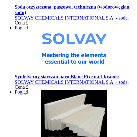
Soda oczyszczona, paszowa, techniczna (wodorowęglan
sodu)
SOLVAY CHEMICALS INTERNATIONAL S.A. - soda,
Cena £:
siarczan baru (produkty chemiczne)
Pogląd
Syntetyczny siarczan baru Blanc Fixe na Ukrainie
SOLVAY CHEMICALS INTERNATIONAL S.A. - soda,
Cena £:
siarczan baru (produkty chemiczne)
Pogląd