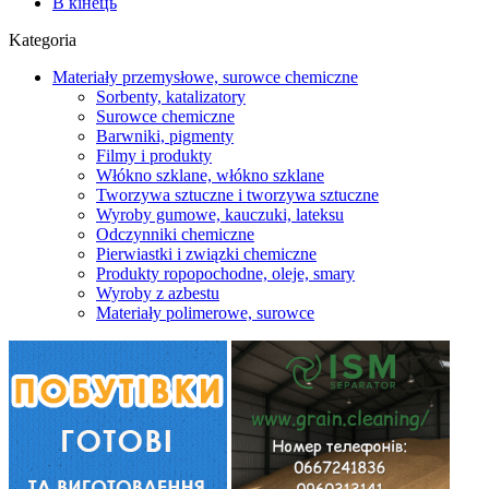
В кінець
Kategoria
Materiały przemysłowe, surowce chemiczne
Sorbenty, katalizatory
Surowce chemiczne
Barwniki, pigmenty
Filmy i produkty
Włókno szklane, włókno szklane
Tworzywa sztuczne i tworzywa sztuczne
Wyroby gumowe, kauczuki, lateksu
Odczynniki chemiczne
Pierwiastki i związki chemiczne
Produkty ropopochodne, oleje, smary
Wyroby z azbestu
Materiały polimerowe, surowce