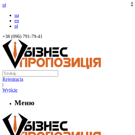
pl
ua
en
pl
+38 (096) 791-79-41
Rejestracja
|
Wyjście
Меню