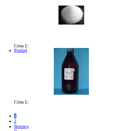
Cena £:
Pogląd
Cena £:
1
2
Вперед