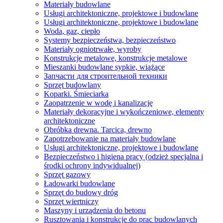
Materiały budowlane
Usługi architektoniczne, projektowe i budowlane
Usługi architektoniczne, projektowe i budowlane
Woda, gaz, ciepło
Systemy bezpieczeństwa, bezpieczeństwo
Materiały ogniotrwałe, wyroby
Konstrukcje metalowe, konstrukcje metalowe
Mieszanki budowlane sypkie, wiążące
Запчасти для строительной техники
Sprzęt budowlany
Koparki. Śmieciarka
Zaopatrzenie w wodę i kanalizację
Materiały dekoracyjne i wykończeniowe, elementy
architektoniczne
Obróbka drewna. Tarcica, drewno
Zapotrzebowanie na materiały budowlane
Usługi architektoniczne, projektowe i budowlane
Bezpieczeństwo i higiena pracy (odzież specjalna i
środki ochrony indywidualnej)
Sprzęt gazowy
Ładowarki budowlane
Sprzęt do budowy dróg
Sprzęt wiertniczy
Maszyny i urządzenia do betonu
Rusztowania i konstrukcje do prac budowlanych