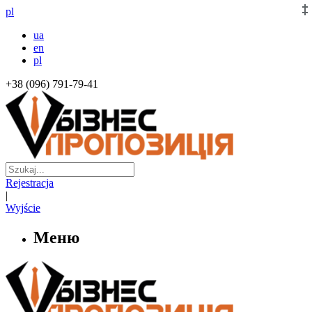
pl
ua
en
pl
+38 (096) 791-79-41
Rejestracja
|
Wyjście
Меню