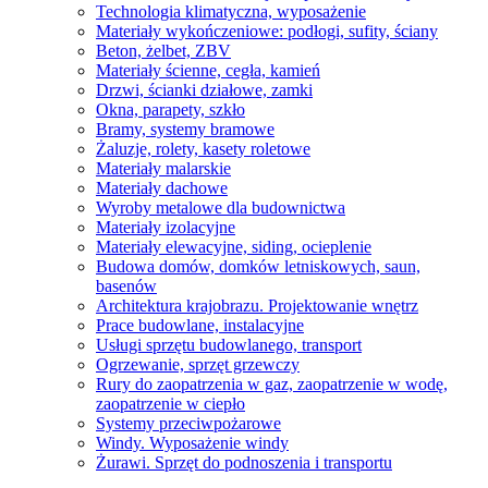
Technologia klimatyczna, wyposażenie
Materiały wykończeniowe: podłogi, sufity, ściany
Beton, żelbet, ZBV
Materiały ścienne, cegła, kamień
Drzwi, ścianki działowe, zamki
Okna, parapety, szkło
Bramy, systemy bramowe
Żaluzje, rolety, kasety roletowe
Materiały malarskie
Materiały dachowe
Wyroby metalowe dla budownictwa
Materiały izolacyjne
Materiały elewacyjne, siding, ocieplenie
Budowa domów, domków letniskowych, saun,
basenów
Architektura krajobrazu. Projektowanie wnętrz
Prace budowlane, instalacyjne
Usługi sprzętu budowlanego, transport
Ogrzewanie, sprzęt grzewczy
Rury do zaopatrzenia w gaz, zaopatrzenie w wodę,
zaopatrzenie w ciepło
Systemy przeciwpożarowe
Windy. Wyposażenie windy
Żurawi. Sprzęt do podnoszenia i transportu