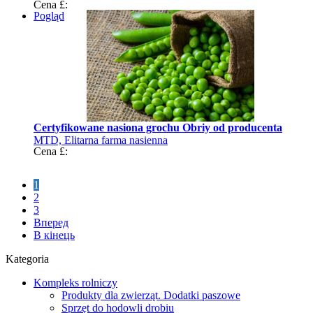
Cena £:
Pogląd
Certyfikowane nasiona grochu Obriy od producenta
MTD, Elitarna farma nasienna
Cena £:
1
2
3
Вперед
В кінець
Kategoria
Kompleks rolniczy
Produkty dla zwierząt. Dodatki paszowe
Sprzęt do hodowli drobiu