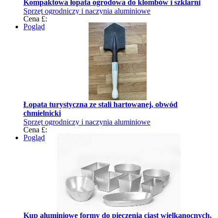
Kompaktowa łopata ogrodowa do klombów i szklarni
Sprzęt ogrodniczy i naczynia aluminiowe
Cena £:
Pogląd
Łopata turystyczna ze stali hartowanej, obwód
chmielnicki
Sprzęt ogrodniczy i naczynia aluminiowe
Cena £:
Pogląd
Kup aluminiowe formy do pieczenia ciast wielkanocnych,