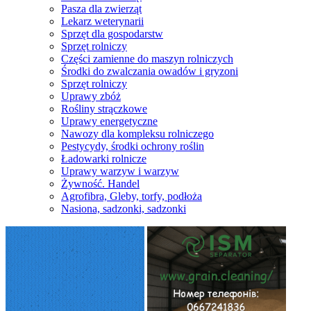
Pasza dla zwierząt
Lekarz weterynarii
Sprzęt dla gospodarstw
Sprzęt rolniczy
Części zamienne do maszyn rolniczych
Środki do zwalczania owadów i gryzoni
Sprzęt rolniczy
Uprawy zbóż
Rośliny strączkowe
Uprawy energetyczne
Nawozy dla kompleksu rolniczego
Pestycydy, środki ochrony roślin
Ładowarki rolnicze
Uprawy warzyw i warzyw
Żywność. Handel
Agrofibra, Gleby, torfy, podłoża
Nasiona, sadzonki, sadzonki