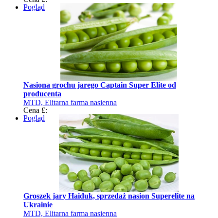
pyłku kwiatowego
Pogląd
Nasiona grochu jarego Captain Super Elite od
producenta
MTD, Elitarna farma nasienna
Cena £:
Pogląd
Groszek jary Haiduk, sprzedaż nasion Superelite na
Ukrainie
MTD, Elitarna farma nasienna