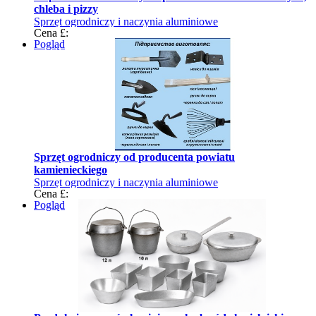
chleba i pizzy
Sprzęt ogrodniczy i naczynia aluminiowe
Cena £:
Pogląd
Sprzęt ogrodniczy od producenta powiatu
kamienieckiego
Sprzęt ogrodniczy i naczynia aluminiowe
Cena £:
Pogląd