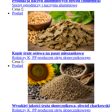
Produkcja naczyń aluminiowych obwód chmielnicki
Sprzęt ogrodniczy i naczynia aluminiowe
Cena £:
Pogląd
Kupię śrutę sojową na paszę mieszankową
Rolniczy K, PP producent oleju słonecznikowego
Cena £:
Pogląd
Wysokiej jakości śruta słonecznikowa, obwód charkowski
Rolniczy K, PP producent oleju słonecznikowego