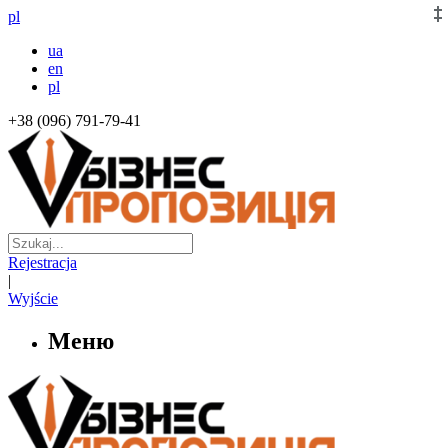
pl
ua
en
pl
+38 (096) 791-79-41
Rejestracja
|
Wyjście
Меню