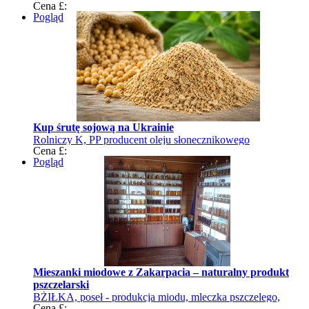
Cena £:
Pogląd
Kup śrutę sojową na Ukrainie
Rolniczy K, PP producent oleju słonecznikowego
Cena £:
Pogląd
Mieszanki miodowe z Zakarpacia – naturalny produkt
pszczelarski
BŻIŁKA, poseł - produkcja miodu, mleczka pszczelego,
Cena £: