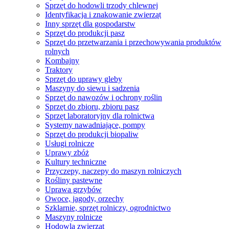
Sprzęt do hodowli trzody chlewnej
Identyfikacja i znakowanie zwierząt
Inny sprzęt dla gospodarstw
Sprzęt do produkcji pasz
Sprzęt do przetwarzania i przechowywania produktów
rolnych
Kombajny
Traktory
Sprzęt do uprawy gleby
Maszyny do siewu i sadzenia
Sprzęt do nawozów i ochrony roślin
Sprzęt do zbioru, zbioru pasz
Sprzęt laboratoryjny dla rolnictwa
Systemy nawadniające, pompy
Sprzęt do produkcji biopaliw
Usługi rolnicze
Uprawy zbóż
Kultury techniczne
Przyczepy, naczepy do maszyn rolniczych
Rośliny pastewne
Uprawa grzybów
Owoce, jagody, orzechy
Szklarnie, sprzęt rolniczy, ogrodnictwo
Maszyny rolnicze
Hodowla zwierząt