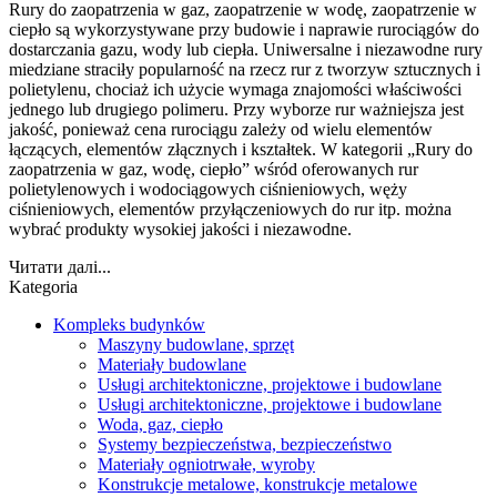
Rury do zaopatrzenia w gaz, zaopatrzenie w wodę, zaopatrzenie w
ciepło są wykorzystywane przy budowie i naprawie rurociągów do
dostarczania gazu, wody lub ciepła. Uniwersalne i niezawodne rury
miedziane straciły popularność na rzecz rur z tworzyw sztucznych i
polietylenu, chociaż ich użycie wymaga znajomości właściwości
jednego lub drugiego polimeru. Przy wyborze rur ważniejsza jest
jakość, ponieważ cena rurociągu zależy od wielu elementów
łączących, elementów złącznych i kształtek. W kategorii „Rury do
zaopatrzenia w gaz, wodę, ciepło” wśród oferowanych rur
polietylenowych i wodociągowych ciśnieniowych, węży
ciśnieniowych, elementów przyłączeniowych do rur itp. można
wybrać produkty wysokiej jakości i niezawodne.
Читати далі...
Kategoria
Kompleks budynków
Maszyny budowlane, sprzęt
Materiały budowlane
Usługi architektoniczne, projektowe i budowlane
Usługi architektoniczne, projektowe i budowlane
Woda, gaz, ciepło
Systemy bezpieczeństwa, bezpieczeństwo
Materiały ogniotrwałe, wyroby
Konstrukcje metalowe, konstrukcje metalowe