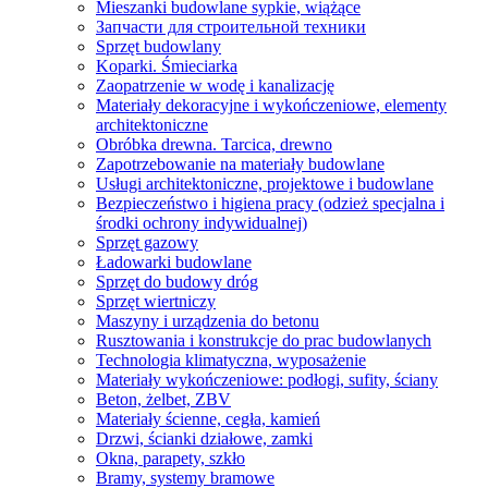
Mieszanki budowlane sypkie, wiążące
Запчасти для строительной техники
Sprzęt budowlany
Koparki. Śmieciarka
Zaopatrzenie w wodę i kanalizację
Materiały dekoracyjne i wykończeniowe, elementy
architektoniczne
Obróbka drewna. Tarcica, drewno
Zapotrzebowanie na materiały budowlane
Usługi architektoniczne, projektowe i budowlane
Bezpieczeństwo i higiena pracy (odzież specjalna i
środki ochrony indywidualnej)
Sprzęt gazowy
Ładowarki budowlane
Sprzęt do budowy dróg
Sprzęt wiertniczy
Maszyny i urządzenia do betonu
Rusztowania i konstrukcje do prac budowlanych
Technologia klimatyczna, wyposażenie
Materiały wykończeniowe: podłogi, sufity, ściany
Beton, żelbet, ZBV
Materiały ścienne, cegła, kamień
Drzwi, ścianki działowe, zamki
Okna, parapety, szkło
Bramy, systemy bramowe