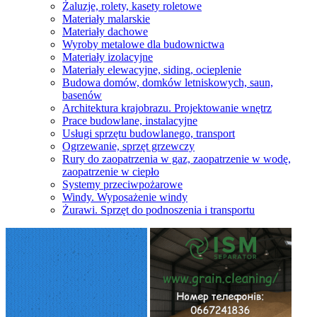
Żaluzje, rolety, kasety roletowe
Materiały malarskie
Materiały dachowe
Wyroby metalowe dla budownictwa
Materiały izolacyjne
Materiały elewacyjne, siding, ocieplenie
Budowa domów, domków letniskowych, saun,
basenów
Architektura krajobrazu. Projektowanie wnętrz
Prace budowlane, instalacyjne
Usługi sprzętu budowlanego, transport
Ogrzewanie, sprzęt grzewczy
Rury do zaopatrzenia w gaz, zaopatrzenie w wodę,
zaopatrzenie w ciepło
Systemy przeciwpożarowe
Windy. Wyposażenie windy
Żurawi. Sprzęt do podnoszenia i transportu