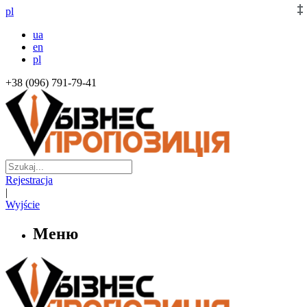
pl
ua
en
pl
+38 (096) 791-79-41
Rejestracja
|
Wyjście
Меню