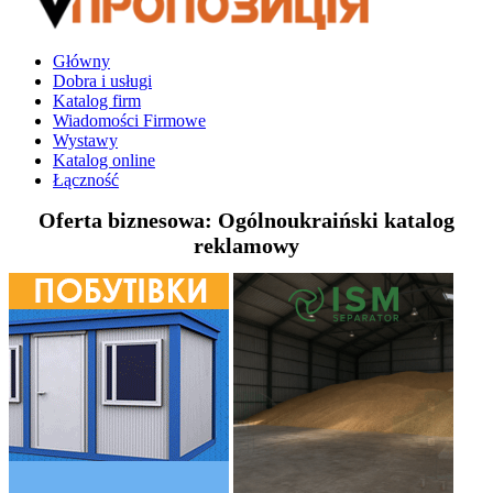
Główny
Dobra i usługi
Katalog firm
Wiadomości Firmowe
Wystawy
Katalog online
Łączność
Oferta biznesowa: Ogólnoukraiński katalog
reklamowy