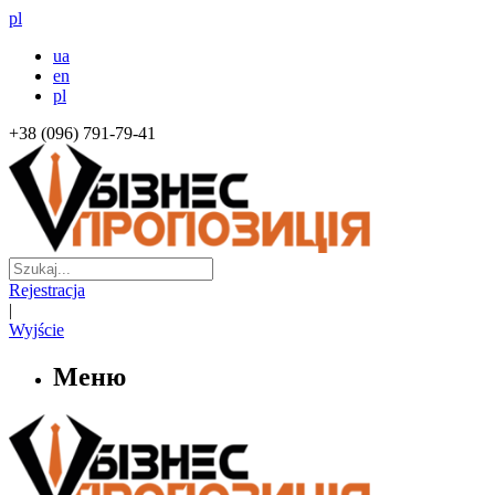
pl
ua
en
pl
+38 (096) 791-79-41
Rejestracja
|
Wyjście
Меню