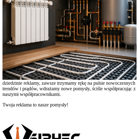
Ogrzewanie, sprzęt grzewczy
TM „Biznes-Pro” – fala sukcesu w oceanie reklamy
TM „Propozycja biznesowa” to ukraiński katalog reklamowy do
prezentacji przedsiębiorstw i towarów.
Dziś „Business Proposal” utrzymuje reputację stabilnego partnera w
dziedzinie reklamy, zawsze trzymamy rękę na pulsie nowoczesnych
trendów i prądów, wdrażamy nowe pomysły, ściśle współpracując z
naszymi współpracownikami.
Twoja reklama to nasze pomysły!