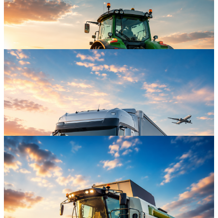
Sprzęt elektryczny. Wyposażenie panelu elektrycznego.
Elektrownie
Pogląd
Sprzęt rolniczy
Pogląd
Transport. Transport
Pogląd