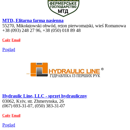
MTD, Elitarna farma nasienna
55270, Mikołajowski obwód, rejon pierwomajski, wieś Romanowa
+38 (093) 248 27 96, +38 (050) 018 89 48
Bałka
Сайт
Email
Pogląd
Hydraulic Line, LLC - sprzęt hydrauliczny
03062, Kyiv, str. Zhmerynska, 26
(067) 693-31-07, (050) 383-31-07
Сайт
Email
Pogląd