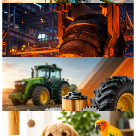
Maszyny rolnicze
Pogląd
Metalurgia czerni i metali nieżelaznych
Pogląd