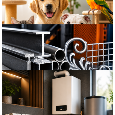
Części zamienne do maszyn rolniczych
Pogląd
Świat zoo
Pogląd
Produkty metalowe
Pogląd