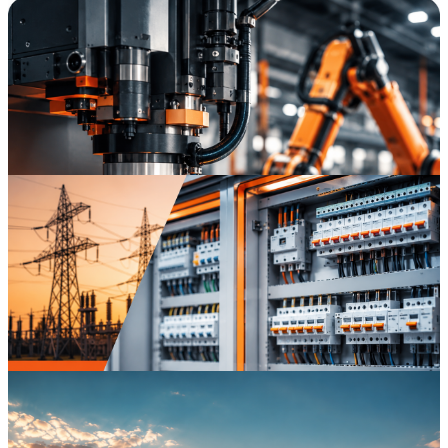
61054, Charków, ul. Wasyl Stus, 9A, gabinet. 306
+38(099)724-41-11, +38(066)177-12-51
Сайт
Email
Popularne kategorie
Pogląd
Urządzenia przemysłowe
Pogląd