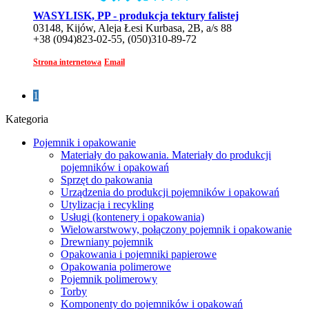
WASYLISK, PP - produkcja tektury falistej
03148, Kijów, Aleja Łesi Kurbasa, 2B, a/s 88
+38 (094)823-02-55, (050)310-89-72
Strona internetowa
Email
1
Kategoria
Pojemnik i opakowanie
Materiały do ​​pakowania. Materiały do ​​produkcji
pojemników i opakowań
Sprzęt do pakowania
Urządzenia do produkcji pojemników i opakowań
Utylizacja i recykling
Usługi (kontenery i opakowania)
Wielowarstwowy, połączony pojemnik i opakowanie
Drewniany pojemnik
Opakowania i pojemniki papierowe
Opakowania polimerowe
Pojemnik polimerowy
Torby
Komponenty do pojemników i opakowań