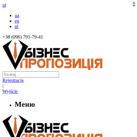
pl
ua
en
pl
+38 (096) 791-79-41
Rejestracja
|
Wyjście
Меню