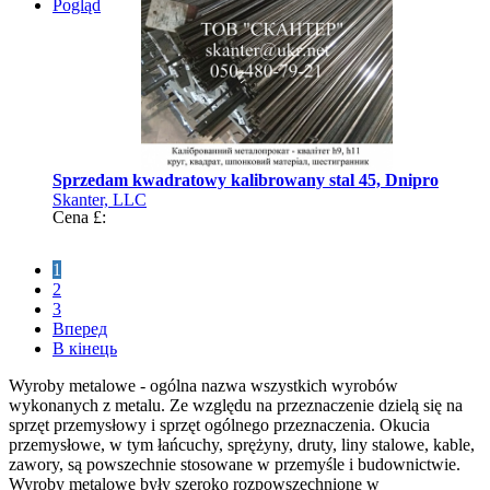
Pogląd
Sprzedam kwadratowy kalibrowany stal 45, Dnipro
Skanter, LLC
Cena £:
1
2
3
Вперед
В кінець
Wyroby metalowe - ogólna nazwa wszystkich wyrobów
wykonanych z metalu. Ze względu na przeznaczenie dzielą się na
sprzęt przemysłowy i sprzęt ogólnego przeznaczenia. Okucia
przemysłowe, w tym łańcuchy, sprężyny, druty, liny stalowe, kable,
zawory, są powszechnie stosowane w przemyśle i budownictwie.
Wyroby metalowe były szeroko rozpowszechnione w