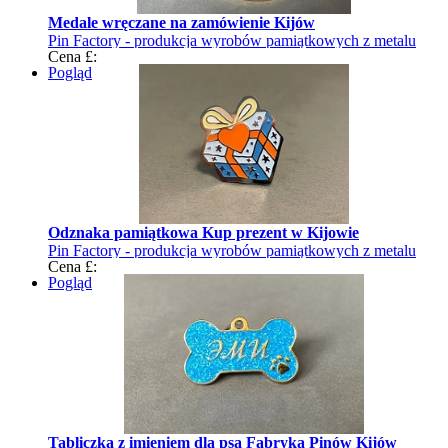
Medale wręczane na zamówienie Kijów
Pin Factory - produkcja wyrobów pamiątkowych z metalu
Cena £:
Pogląd
Odznaka pamiątkowa Kup prezent w Kijowie
Pin Factory - produkcja wyrobów pamiątkowych z metalu
Cena £:
Pogląd
Tabliczka z imieniem dla psa Fabryka Pinów Kijów