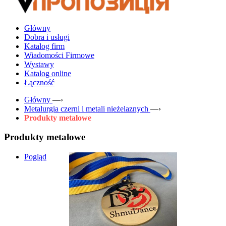
Główny
Dobra i usługi
Katalog firm
Wiadomości Firmowe
Wystawy
Katalog online
Łączność
Główny
—›
Metalurgia czerni i metali nieżelaznych
—›
Produkty metalowe
Produkty metalowe
Pogląd