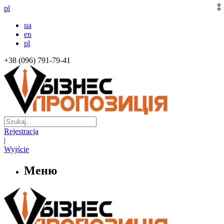
pl
ua
en
pl
+38 (096) 791-79-41
Rejestracja
|
Wyjście
Меню