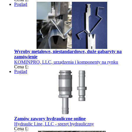
Pogląd
Wyroby metalowe, niestandardowe, duże gabaryty na
zamówienie
KOMINPRO, LLC, urządzenia i komponenty na rynku
Cena £:
przemysłowym Ukrainy
Pogląd
Zamów zawory hydrauliczne online
Hydraulic Line, LLC - sprzęt hydrauliczny
Cena £: