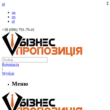
pl
ua
en
pl
+38 (096) 791-79-41
Rejestracja
|
Wyjście
Меню