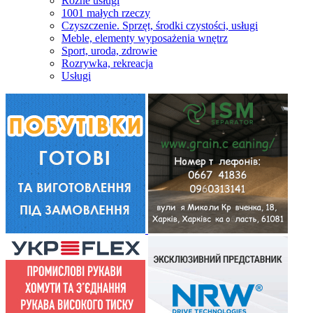
Różne usługi
1001 małych rzeczy
Czyszczenie. Sprzęt, środki czystości, usługi
Meble, elementy wyposażenia wnętrz
Sport, uroda, zdrowie
Rozrywka, rekreacja
Usługi