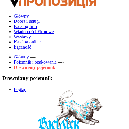
Główny
Dobra i usługi
Katalog firm
Wiadomości Firmowe
Wystawy
Katalog online
Łączność
Główny
—›
Pojemnik i opakowanie
—›
Drewniany pojemnik
Drewniany pojemnik
Pogląd