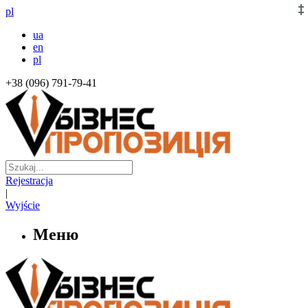
pl
ua
en
pl
+38 (096) 791-79-41
Rejestracja
|
Wyjście
Меню