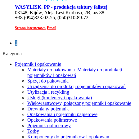
WASYLISK, PP - produkcja tektury falistej
03148, Kijów, Aleja Łesi Kurbasa, 2B, a/s 88
+38 (094)823-02-55, (050)310-89-72
Strona internetowa
Email
1
Kategoria
Pojemnik i opakowanie
Materiały do ​​pakowania. Materiały do ​​produkcji
pojemników i opakowań
Sprzęt do pakowania
Urządzenia do produkcji pojemników i opakowań
Utylizacja i recykling
Usługi (kontenery i opakowania)
Wielowarstwowy, połączony pojemnik i opakowanie
Drewniany pojemnik
Opakowania i pojemniki papierowe
Opakowania polimerowe
Pojemnik polimerowy
Torby
Komponenty do pojemników i opakowań