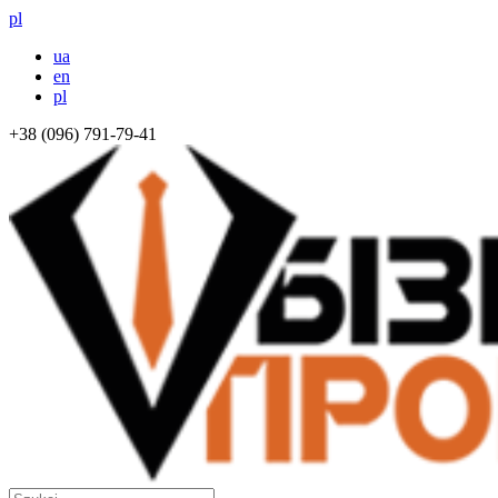
pl
ua
en
pl
+38 (096) 791-79-41