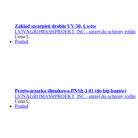
Zakład szczepień drobiu UV-50, Lwów
LVIVAGROMASHPROEKT, JSC - sprzęt do ochrony roślin
Cena £:
Pogląd
Przetwarzarka ślimakowa PNSh-3-01 (do big-bagów)
LVIVAGROMASHPROEKT, JSC - sprzęt do ochrony roślin
Cena £:
Pogląd