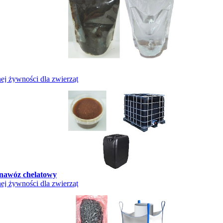
j żywności dla zwierząt
 nawóz chelatowy
j żywności dla zwierząt