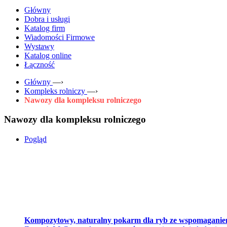
Główny
Dobra i usługi
Katalog firm
Wiadomości Firmowe
Wystawy
Katalog online
Łączność
Główny
—›
Kompleks rolniczy
—›
Nawozy dla kompleksu rolniczego
Nawozy dla kompleksu rolniczego
Pogląd
Kompozytowy, naturalny pokarm dla ryb ze wspomaganie