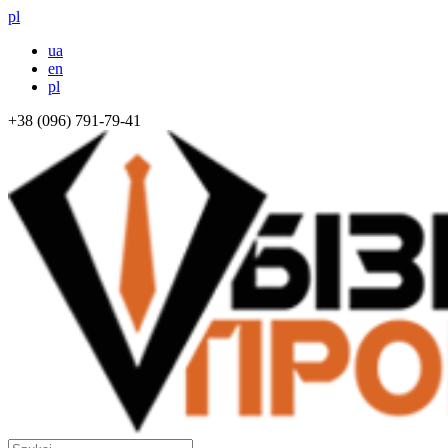
pl
ua
en
pl
+38 (096) 791-79-41