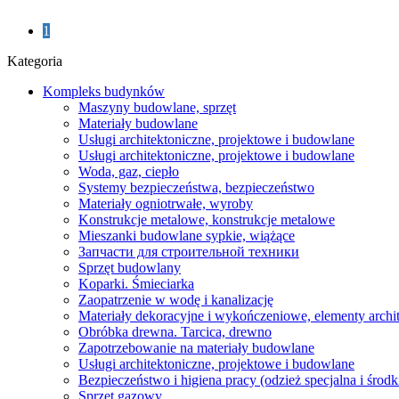
1
Kategoria
Kompleks budynków
Maszyny budowlane, sprzęt
Materiały budowlane
Usługi architektoniczne, projektowe i budowlane
Usługi architektoniczne, projektowe i budowlane
Woda, gaz, ciepło
Systemy bezpieczeństwa, bezpieczeństwo
Materiały ogniotrwałe, wyroby
Konstrukcje metalowe, konstrukcje metalowe
Mieszanki budowlane sypkie, wiążące
Запчасти для строительной техники
Sprzęt budowlany
Koparki. Śmieciarka
Zaopatrzenie w wodę i kanalizację
Materiały dekoracyjne i wykończeniowe, elementy archi
Obróbka drewna. Tarcica, drewno
Zapotrzebowanie na materiały budowlane
Usługi architektoniczne, projektowe i budowlane
Bezpieczeństwo i higiena pracy (odzież specjalna i środ
Sprzęt gazowy