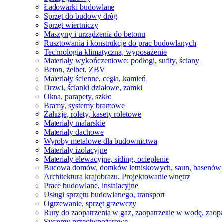
Ładowarki budowlane
Sprzęt do budowy dróg
Sprzęt wiertniczy
Maszyny i urządzenia do betonu
Rusztowania i konstrukcje do prac budowlanych
Technologia klimatyczna, wyposażenie
Materiały wykończeniowe: podłogi, sufity, ściany
Beton, żelbet, ZBV
Materiały ścienne, cegła, kamień
Drzwi, ścianki działowe, zamki
Okna, parapety, szkło
Bramy, systemy bramowe
Żaluzje, rolety, kasety roletowe
Materiały malarskie
Materiały dachowe
Wyroby metalowe dla budownictwa
Materiały izolacyjne
Materiały elewacyjne, siding, ocieplenie
Budowa domów, domków letniskowych, saun, basenów
Architektura krajobrazu. Projektowanie wnętrz
Prace budowlane, instalacyjne
Usługi sprzętu budowlanego, transport
Ogrzewanie, sprzęt grzewczy
Rury do zaopatrzenia w gaz, zaopatrzenie w wodę, zaopa
Systemy przeciwpożarowe