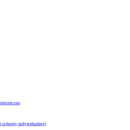
tektoniczne
ki ochrony indywidualnej)