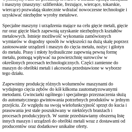
i maszyny (maszyny: szlifierskie, frezujące, wiercące, tokarskie,
wiercące) pozwalają skutecznie wdrażać nowoczesne technologie i
uzyskiwać niezbędne wyroby metalowe.
Specjalne maszyny i urządzenia mające na celu gięcie metali, gięcie
rur oraz gięcie blach zapewnią uzyskanie niezbędnych kształtów
metalowych. Istnieje możliwość wykonania zamówionych
wymiarów w dogodny sposób iw większości na dużą skalę poprzez
zastosowanie urządzeń i maszyn do cięcia metalu, nożyc i gilotyn
do metalu. Prasy i młoty hydrauliczne zapewnią pewną formę
metalu, pomogą wpływać na powierzchnię surowców w
określonych procesach technologicznych. Części zamienne do
maszyn do obróbki metali i akcesoria przedstawione w wyborze
tego działu.
Zapewnimy produkcję różnych wolumenów maszynami do
wydajnego cięcia zębów do kół kilkoma zautomatyzowanymi
metodami. Gwinciarki ogólnego i specjalnego przeznaczenia służą
do automatycznego gwintowania potrzebnych produktów w jednym
przejściu. Ze względu na swoją wielofunkcyjność sprzęt do kucia i
prasowania jest stale poszukiwany w niektórych branżach i
procesach produkcyjnych. W sumie przedstawiamy obszerną listę
innych maszyn i urządzeń do obróbki metali wraz z dostawami od
producentów oraz dodatkowe unikalne oferty.