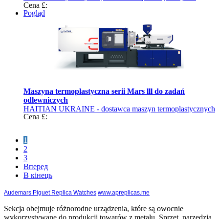
Cena £:
przemysłowym Ukrainy
Pogląd
Maszyna termoplastyczna serii Mars lll do zadań
odlewniczych
HAITIAN UKRAINE - dostawca maszyn termoplastycznych
Cena £:
1
2
3
Вперед
В кінець
Audemars Piguet Replica Watches
www.apreplicas.me
Sekcja obejmuje różnorodne urządzenia, które są owocnie
wykorzystywane do produkcji towarów z metalu. Sprzęt, narzędzia