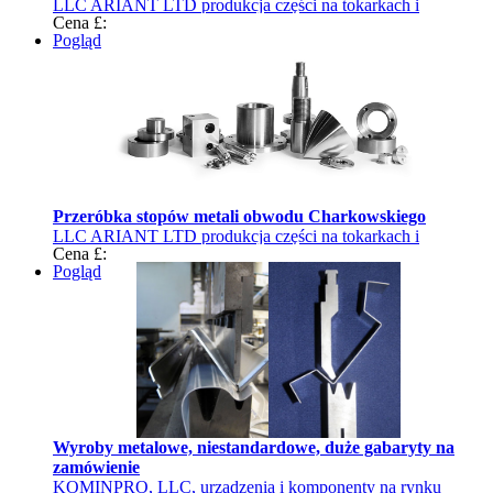
LLC ARIANT LTD produkcja części na tokarkach i
Cena £:
frezarkach
Pogląd
Przeróbka stopów metali obwodu Сharkowskiego
LLC ARIANT LTD produkcja części na tokarkach i
Cena £:
frezarkach
Pogląd
Wyroby metalowe, niestandardowe, duże gabaryty na
zamówienie
KOMINPRO, LLC, urządzenia i komponenty na rynku