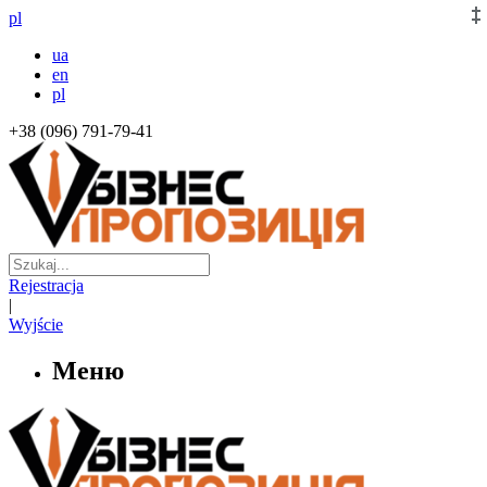
pl
ua
en
pl
+38 (096) 791-79-41
Rejestracja
|
Wyjście
Меню