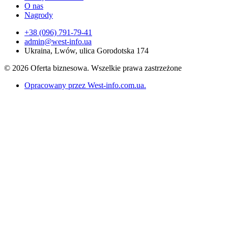
O nas
Nagrody
+38 (096) 791-79-41
admin@west-info.ua
Ukraina, Lwów, ulica Gorodotska 174
© 2026 Oferta biznesowa. Wszelkie prawa zastrzeżone
Opracowany przez West-info.com.ua
.