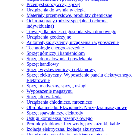
Przemysł spożywczy, sprzęt
Urządzenia do wymiany ciepła
Materiały przemysłowe, produkty chemiczne
Ochrona pracy (odzież specjalna i ochrona
indywidualna)
Towary dla biznesu i gospodarstwa domowego
Urządzenia geodezyjne
Automatyka: systemy, urządzenia i wyposażenie
Technologie energooszczędne
Sprzęt górniczy i kamieniołom
Sprzęt do malowania i powlekania
Sprzęt handlowy
Sprzęt wystawienniczy i reklamowy
Sprzęt elektryczny. Wyposażenie panelu elektrycznego.
Elektrownie
Sprzęt medyczny, sprzęt, usługi
Wyposażenie magazynu
Sprzęt do ważenia
Urządzenia chłodnicze, mroźnicze
Obróbka metalu. Ekwipunek. Narzędzia maszynowe
Sprzęt spawalniczy, elektrody
Usługi kompleksu przemysłowego
Produkty kablowe. Przewody, przekaźniki, kable
Izolacja elektryczna. Izolacja akustyczna
Urządzenia wysokiego i niskiego napięcia