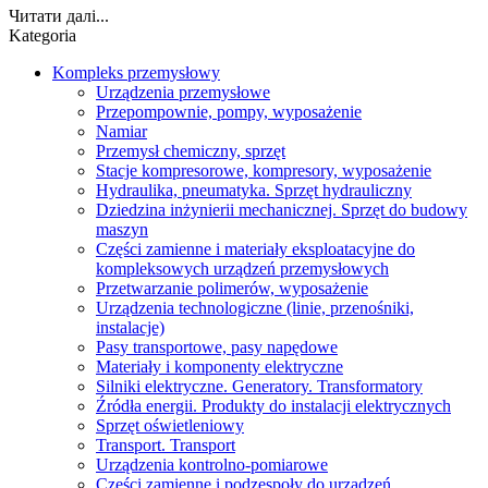
Читати далі...
Kategoria
Kompleks przemysłowy
Urządzenia przemysłowe
Przepompownie, pompy, wyposażenie
Namiar
Przemysł chemiczny, sprzęt
Stacje kompresorowe, kompresory, wyposażenie
Hydraulika, pneumatyka. Sprzęt hydrauliczny
Dziedzina inżynierii mechanicznej. Sprzęt do budowy
maszyn
Części zamienne i materiały eksploatacyjne do
kompleksowych urządzeń przemysłowych
Przetwarzanie polimerów, wyposażenie
Urządzenia technologiczne (linie, przenośniki,
instalacje)
Pasy transportowe, pasy napędowe
Materiały i komponenty elektryczne
Silniki elektryczne. Generatory. Transformatory
Źródła energii. Produkty do instalacji elektrycznych
Sprzęt oświetleniowy
Transport. Transport
Urządzenia kontrolno-pomiarowe
Części zamienne i podzespoły do ​​urządzeń