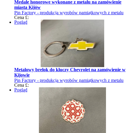
Medale honorowe wykonane z metalu na zamówienie
miasta Kijów
Pin Factory - produkcja wyrobów pamiątkowych z metalu
Cena £:
Pogląd
Metalowy brelok do kluczy Chevrolet na zamówienie w
Kijowie
Pin Factory - produkcja wyrobów pamiątkowych z metalu
Cena £:
Pogląd