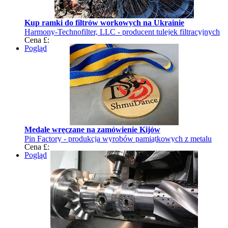
Kup ramki do filtrów workowych na Ukrainie
Harmony-Technofilter, LLC - producent tulejek filtracyjnych
Cena £:
Pogląd
Medale wręczane na zamówienie Kijów
Pin Factory - produkcja wyrobów pamiątkowych z metalu
Cena £:
Pogląd